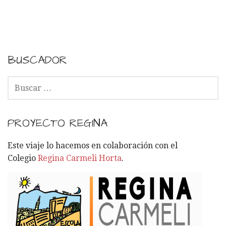
v
e
g
BUSCADOR
a
B
c
U
S
i
C
PROYECTO REGINA
A
ó
R
Este viaje lo hacemos en colaboración con el
:
n
Colegio
Regina Carmeli Horta
.
p
o