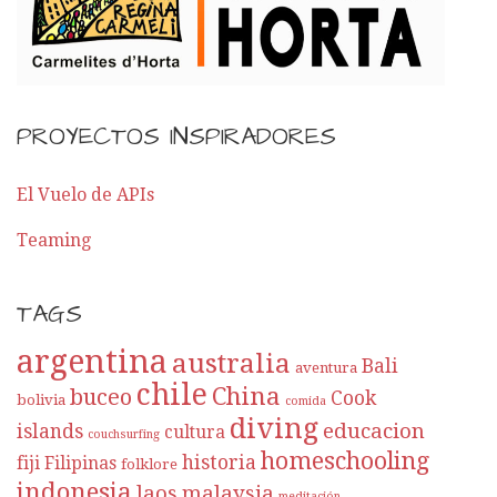
r
E
n
PROYECTOS INSPIRADORES
t
r
El Vuelo de APIs
a
Teaming
d
TAGS
a
argentina
australia
Bali
aventura
chile
China
buceo
Cook
bolivia
comida
diving
educacion
islands
cultura
couchsurfing
homeschooling
historia
fiji
Filipinas
folklore
indonesia
laos
malaysia
meditación