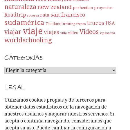
naturaleza
new zealand
perhentian
proyectos
san francisco
Roadtrip
ruta
rotorua
sudamérica
trucos
USA
Thailand
trekking
trenes
viaje
viajar
Videos
viajes
video
vida
vipassana
worldschooling
CATEGORÍAS
C
A
T
LEGAL
E
G
Utilizamos cookies propias y de terceros para
O
obtener datos estadísticos de la navegación de
R
nuestros usuarios y mejorar nuestros servicios. Si
Í
acepta o continúa navegando, consideramos que
A
acepta su uso. Puede cambiar la configuración u