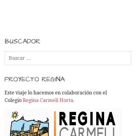
N
a
v
e
BUSCADOR
g
B
U
a
S
C
c
PROYECTO REGINA
A
i
R
Este viaje lo hacemos en colaboración con el
:
Colegio
Regina Carmeli Horta
.
ó
n
p