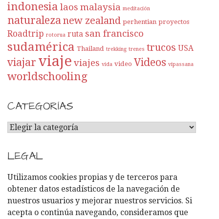
indonesia
laos
malaysia
meditación
naturaleza
new zealand
perhentian
proyectos
san francisco
Roadtrip
ruta
rotorua
sudamérica
trucos
USA
Thailand
trekking
trenes
viaje
viajar
Videos
viajes
video
vida
vipassana
worldschooling
CATEGORÍAS
C
A
T
LEGAL
E
G
Utilizamos cookies propias y de terceros para
O
obtener datos estadísticos de la navegación de
R
nuestros usuarios y mejorar nuestros servicios. Si
Í
acepta o continúa navegando, consideramos que