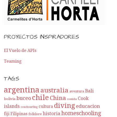
o
r
E
PROYECTOS INSPIRADORES
n
t
El Vuelo de APIs
Teaming
r
a
TAGS
d
argentina
australia
Bali
aventura
a
chile
China
buceo
Cook
bolivia
comida
diving
educacion
islands
cultura
couchsurfing
homeschooling
historia
fiji
Filipinas
folklore