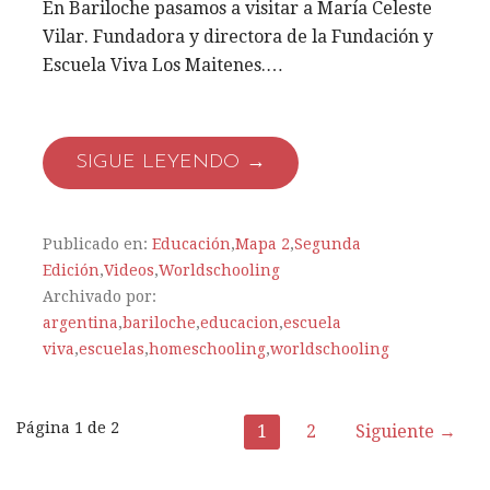
En Bariloche pasamos a visitar a María Celeste
Vilar. Fundadora y directora de la Fundación y
Escuela Viva Los Maitenes.…
SIGUE LEYENDO →
Publicado en:
Educación
,
Mapa 2
,
Segunda
Edición
,
Videos
,
Worldschooling
Archivado por:
argentina
,
bariloche
,
educacion
,
escuela
viva
,
escuelas
,
homeschooling
,
worldschooling
Página 1 de 2
1
2
Siguiente →
N