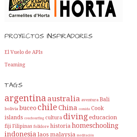
o
r
E
PROYECTOS INSPIRADORES
n
t
El Vuelo de APIs
Teaming
r
a
TAGS
d
argentina
australia
Bali
aventura
a
chile
China
buceo
Cook
bolivia
comida
diving
educacion
islands
cultura
couchsurfing
homeschooling
historia
fiji
Filipinas
folklore
indonesia
laos
malaysia
meditación