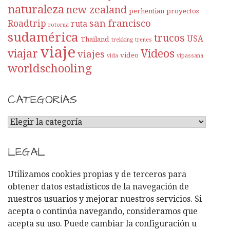
naturaleza
new zealand
perhentian
proyectos
san francisco
Roadtrip
ruta
rotorua
sudamérica
trucos
USA
Thailand
trekking
trenes
viaje
viajar
Videos
viajes
video
vida
vipassana
worldschooling
CATEGORÍAS
C
A
T
LEGAL
E
G
Utilizamos cookies propias y de terceros para
O
obtener datos estadísticos de la navegación de
R
nuestros usuarios y mejorar nuestros servicios. Si
Í
acepta o continúa navegando, consideramos que
A
acepta su uso. Puede cambiar la configuración u