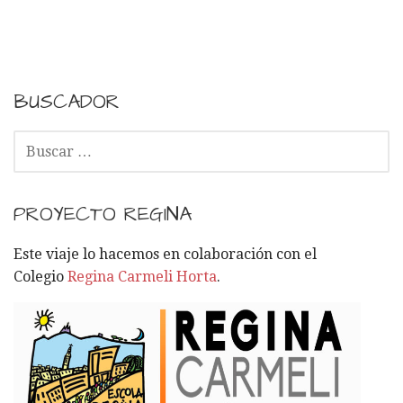
a
v
e
BUSCADOR
g
B
U
a
S
C
c
PROYECTO REGINA
A
i
R
Este viaje lo hacemos en colaboración con el
:
Colegio
Regina Carmeli Horta
.
ó
n
p