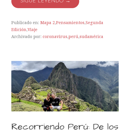
SIGUE LEYENDO →
Publicado en:
Mapa 2
,
Pensamientos
,
Segunda
Edición
,
Viaje
Archivado por:
coronavirus
,
perú
,
sudamérica
Recorriendo Perú: De los