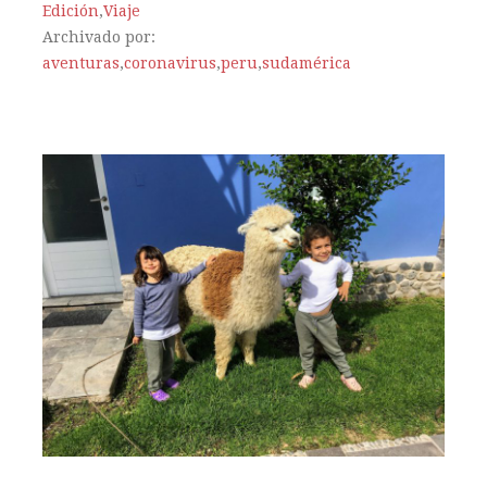
Edición
,
Viaje
Archivado por:
aventuras
,
coronavirus
,
peru
,
sudamérica