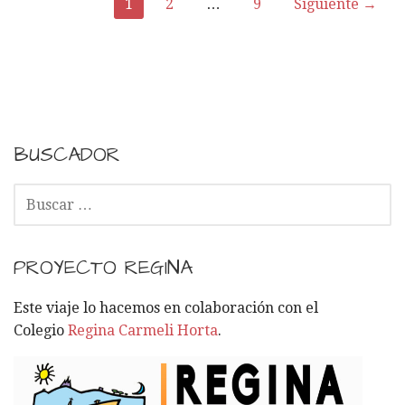
1
2
…
9
Siguiente →
N
a
v
e
BUSCADOR
g
B
a
U
S
c
C
PROYECTO REGINA
i
A
R
Este viaje lo hacemos en colaboración con el
ó
:
Colegio
Regina Carmeli Horta
.
n
p