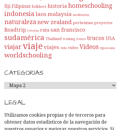
homeschooling
historia
fiji
Filipinas
folklore
indonesia
laos
malaysia
meditación
naturaleza
new zealand
perhentian
proyectos
san francisco
Roadtrip
ruta
rotorua
sudamérica
trucos
USA
Thailand
trekking
trenes
viaje
viajar
Videos
viajes
video
vida
vipassana
worldschooling
CATEGORÍAS
C
A
T
LEGAL
E
G
Utilizamos cookies propias y de terceros para
O
obtener datos estadísticos de la navegación de
R
nuestros usuarios y mejorar nuestros servicios. Si