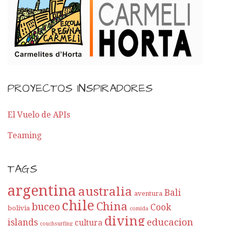
o
r
E
n
PROYECTOS INSPIRADORES
t
El Vuelo de APIs
r
Teaming
a
TAGS
d
argentina
a
australia
Bali
aventura
chile
China
buceo
Cook
bolivia
comida
diving
educacion
islands
cultura
couchsurfing