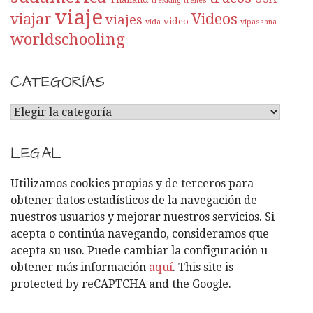
trekking
trenes
viaje
viajar
Videos
viajes
video
vida
vipassana
worldschooling
CATEGORÍAS
C
A
T
LEGAL
E
G
Utilizamos cookies propias y de terceros para
O
obtener datos estadísticos de la navegación de
R
nuestros usuarios y mejorar nuestros servicios. Si
Í
acepta o continúa navegando, consideramos que
A
acepta su uso. Puede cambiar la configuración u
S
obtener más información
aquí
. This site is
protected by reCAPTCHA and the Google.