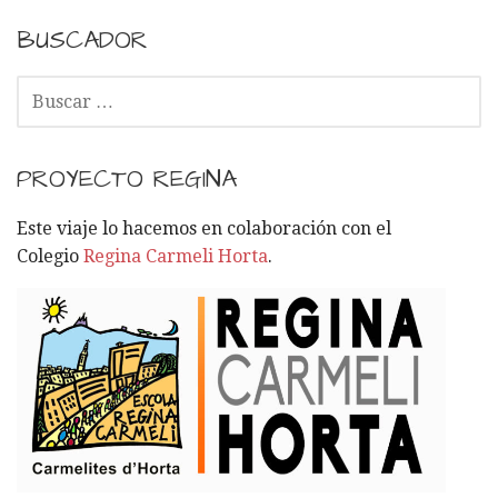
BUSCADOR
B
U
S
C
PROYECTO REGINA
A
R
Este viaje lo hacemos en colaboración con el
:
Colegio
Regina Carmeli Horta
.