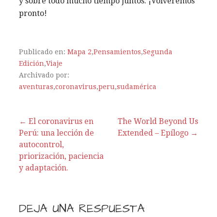
y sobre todo mucho tiempo juntos. ¡Volveremos
pronto!
Publicado en:
Mapa 2
,
Pensamientos
,
Segunda
Edición
,
Viaje
Archivado por:
aventuras
,
coronavirus
,
peru
,
sudamérica
← El coronavirus en
The World Beyond Us
Perú: una lección de
Extended – Epílogo →
N
autocontrol,
a
priorización, paciencia
y adaptación.
v
e
DEJA UNA RESPUESTA