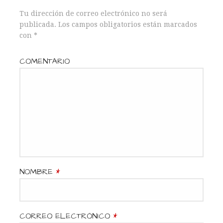
g
Tu dirección de correo electrónico no será
a
publicada.
Los campos obligatorios están marcados
con
*
c
COMENTARIO
i
ó
n
d
e
NOMBRE
*
e
n
CORREO ELECTRÓNICO
*
t