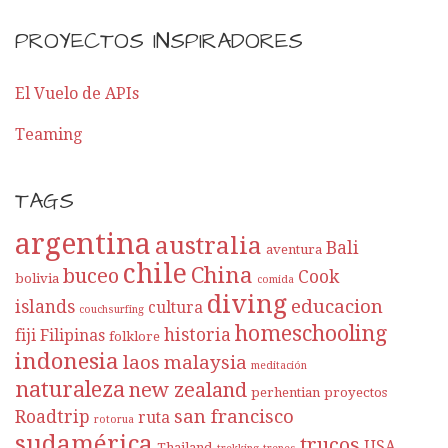
PROYECTOS INSPIRADORES
El Vuelo de APIs
Teaming
TAGS
argentina
australia
Bali
aventura
chile
China
buceo
Cook
bolivia
comida
diving
educacion
islands
cultura
couchsurfing
homeschooling
historia
fiji
Filipinas
folklore
indonesia
laos
malaysia
meditación
naturaleza
new zealand
perhentian
proyectos
san francisco
Roadtrip
ruta
rotorua
sudamérica
trucos
USA
Thailand