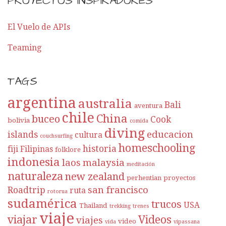
PROYECTOS INSPIRADORES
El Vuelo de APIs
Teaming
TAGS
argentina
australia
Bali
aventura
chile
China
buceo
Cook
bolivia
comida
diving
educacion
islands
cultura
couchsurfing
homeschooling
historia
fiji
Filipinas
folklore
indonesia
laos
malaysia
meditación
naturaleza
new zealand
perhentian
proyectos
san francisco
Roadtrip
ruta
rotorua
sudamérica
trucos
USA
Thailand
trekking
trenes
viaje
viajar
Videos
viajes
video
vida
vipassana