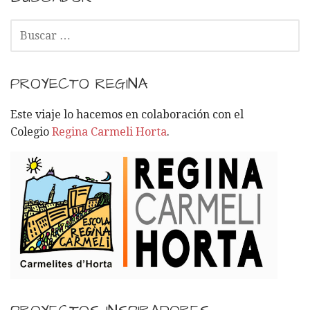
B
U
S
C
PROYECTO REGINA
A
R
Este viaje lo hacemos en colaboración con el
:
Colegio
Regina Carmeli Horta
.