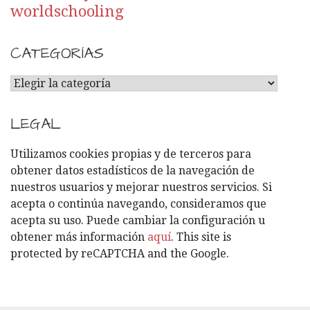
worldschooling
CATEGORÍAS
C
A
T
LEGAL
E
G
Utilizamos cookies propias y de terceros para
O
obtener datos estadísticos de la navegación de
R
nuestros usuarios y mejorar nuestros servicios. Si
Í
acepta o continúa navegando, consideramos que
A
acepta su uso. Puede cambiar la configuración u
S
obtener más información
aquí
. This site is
protected by reCAPTCHA and the Google.