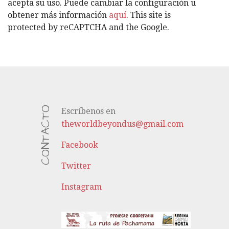
A
acepta su uso. Puede cambiar la configuración u
S
obtener más información
aquí
. This site is
protected by reCAPTCHA and the Google.
CONTACTO
Escríbenos en
theworldbeyondus@gmail.com
Facebook
Twitter
Instagram