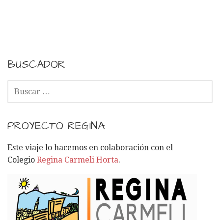
N
a
v
e
BUSCADOR
g
B
U
a
S
C
c
PROYECTO REGINA
A
i
R
Este viaje lo hacemos en colaboración con el
:
Colegio
Regina Carmeli Horta
.
ó
n
p