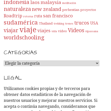
indonesia
laos
malaysia
meditación
naturaleza
new zealand
perhentian
proyectos
san francisco
Roadtrip
ruta
rotorua
sudamérica
trucos
USA
Thailand
trekking
trenes
viaje
viajar
Videos
viajes
video
vida
vipassana
worldschooling
CATEGORÍAS
C
A
T
LEGAL
E
G
Utilizamos cookies propias y de terceros para
O
obtener datos estadísticos de la navegación de
R
nuestros usuarios y mejorar nuestros servicios. Si
Í
acepta o continúa navegando, consideramos que