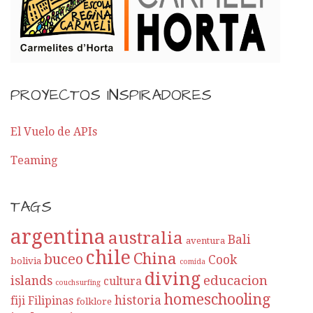
o
r
E
PROYECTOS INSPIRADORES
n
t
El Vuelo de APIs
Teaming
r
a
TAGS
d
argentina
australia
Bali
aventura
a
chile
China
buceo
Cook
bolivia
comida
diving
educacion
islands
cultura
couchsurfing
homeschooling
historia
fiji
Filipinas
folklore