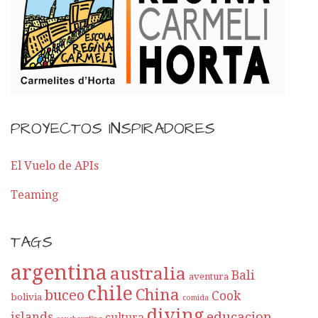
PROYECTOS INSPIRADORES
El Vuelo de APIs
Teaming
TAGS
argentina
australia
Bali
aventura
chile
China
buceo
Cook
bolivia
comida
diving
educacion
islands
cultura