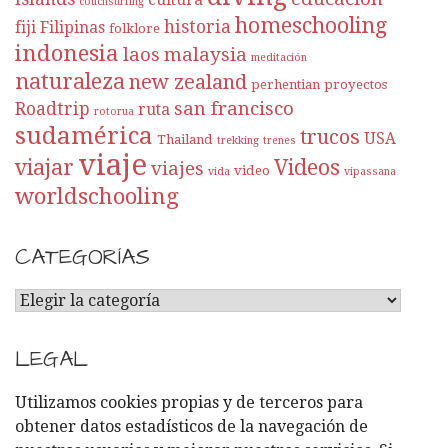
couchsurfing
homeschooling
historia
fiji
Filipinas
folklore
indonesia
laos
malaysia
meditación
naturaleza
new zealand
perhentian
proyectos
san francisco
Roadtrip
ruta
rotorua
sudamérica
trucos
USA
Thailand
trekking
trenes
viaje
viajar
Videos
viajes
video
vida
vipassana
worldschooling
CATEGORÍAS
C
A
T
LEGAL
E
G
Utilizamos cookies propias y de terceros para
O
obtener datos estadísticos de la navegación de
R