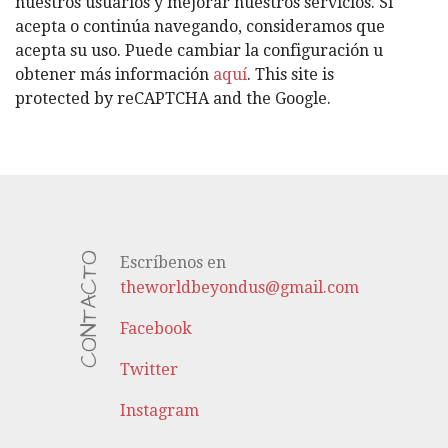
nuestros usuarios y mejorar nuestros servicios. Si
Í
acepta o continúa navegando, consideramos que
A
acepta su uso. Puede cambiar la configuración u
S
obtener más información
aquí
. This site is
protected by reCAPTCHA and the Google.
CONTACTO
Escríbenos en
theworldbeyondus@gmail.com
Facebook
Twitter
Instagram