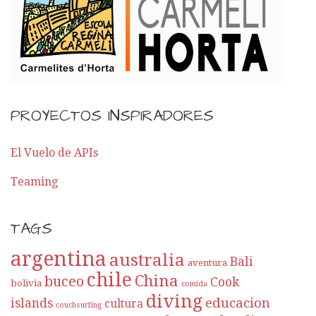
p
o
r
E
PROYECTOS INSPIRADORES
n
t
El Vuelo de APIs
Teaming
r
a
TAGS
d
argentina
australia
Bali
aventura
a
chile
China
buceo
Cook
bolivia
comida
diving
educacion
islands
cultura
couchsurfing