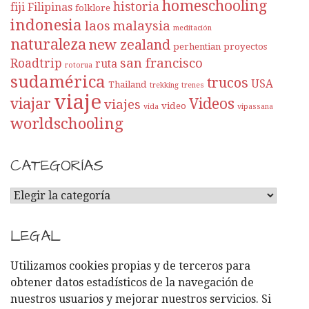
homeschooling
historia
fiji
Filipinas
folklore
indonesia
laos
malaysia
meditación
naturaleza
new zealand
perhentian
proyectos
san francisco
Roadtrip
ruta
rotorua
sudamérica
trucos
USA
Thailand
trekking
trenes
viaje
viajar
Videos
viajes
video
vida
vipassana
worldschooling
CATEGORÍAS
C
A
T
LEGAL
E
G
Utilizamos cookies propias y de terceros para
O
obtener datos estadísticos de la navegación de
R
nuestros usuarios y mejorar nuestros servicios. Si