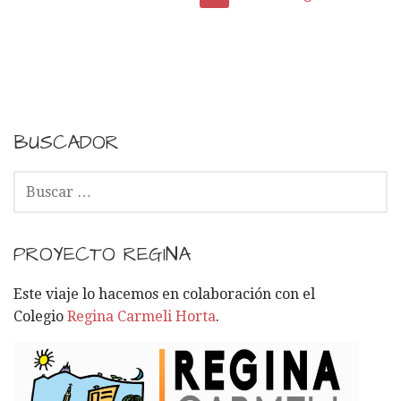
N
a
v
e
BUSCADOR
g
B
U
a
S
C
c
PROYECTO REGINA
A
i
R
Este viaje lo hacemos en colaboración con el
:
Colegio
Regina Carmeli Horta
.
ó
n