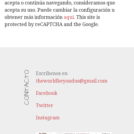
Í
acepta o continúa navegando, consideramos que
A
acepta su uso. Puede cambiar la configuración u
S
obtener más información
aquí
. This site is
protected by reCAPTCHA and the Google.
CONTACTO
Escríbenos en
theworldbeyondus@gmail.com
Facebook
Twitter
Instagram