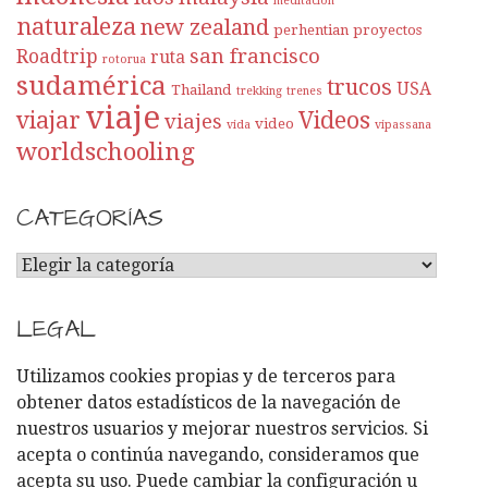
meditación
naturaleza
new zealand
perhentian
proyectos
san francisco
Roadtrip
ruta
rotorua
sudamérica
trucos
USA
Thailand
trekking
trenes
viaje
viajar
Videos
viajes
video
vida
vipassana
worldschooling
CATEGORÍAS
C
A
T
LEGAL
E
G
Utilizamos cookies propias y de terceros para
O
obtener datos estadísticos de la navegación de
R
nuestros usuarios y mejorar nuestros servicios. Si
Í
acepta o continúa navegando, consideramos que
A
acepta su uso. Puede cambiar la configuración u