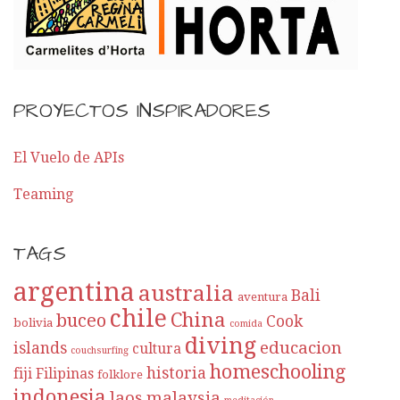
PROYECTOS INSPIRADORES
El Vuelo de APIs
Teaming
TAGS
argentina
australia
Bali
aventura
chile
China
buceo
Cook
bolivia
comida
diving
educacion
islands
cultura
couchsurfing
homeschooling
historia
fiji
Filipinas
folklore
indonesia
laos
malaysia