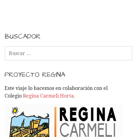
BUSCADOR
B
U
S
C
PROYECTO REGINA
A
R
Este viaje lo hacemos en colaboración con el
:
Colegio
Regina Carmeli Horta
.