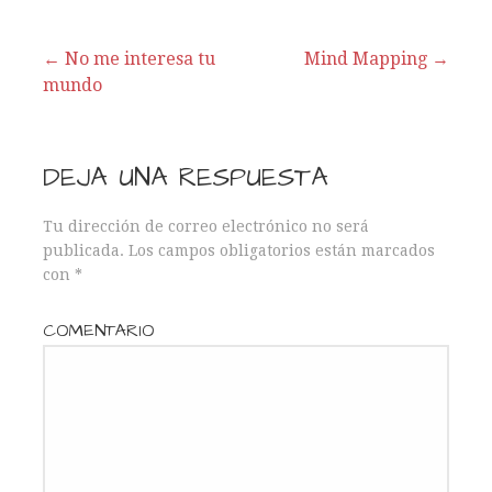
← No me interesa tu
Mind Mapping →
mundo
N
a
DEJA UNA RESPUESTA
v
Tu dirección de correo electrónico no será
e
publicada.
Los campos obligatorios están marcados
con
*
g
a
COMENTARIO
c
i
ó