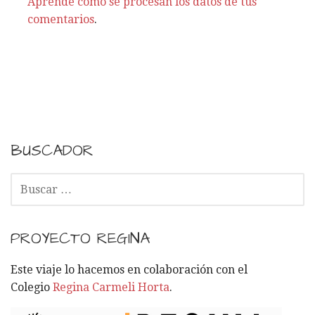
Aprende cómo se procesan los datos de tus
s
comentarios
.
BUSCADOR
B
U
S
C
PROYECTO REGINA
A
R
Este viaje lo hacemos en colaboración con el
:
Colegio
Regina Carmeli Horta
.