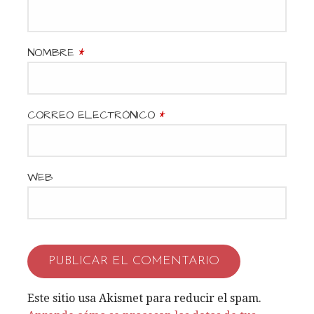
n
d
NOMBRE
*
e
e
CORREO ELECTRÓNICO
*
n
t
WEB
r
a
d
a
Este sitio usa Akismet para reducir el spam.