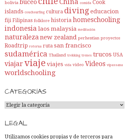
chile
China
buceo
Cook
bolivia
comida
diving
educacion
islands
cultura
couchsurfing
homeschooling
historia
fiji
Filipinas
folklore
indonesia
laos
malaysia
meditación
naturaleza
new zealand
perhentian
proyectos
san francisco
Roadtrip
ruta
rotorua
sudamérica
trucos
USA
Thailand
trekking
trenes
viaje
viajar
Videos
viajes
video
vida
vipassana
worldschooling
CATEGORÍAS
C
A
T
LEGAL
E
G
Utilizamos cookies propias y de terceros para