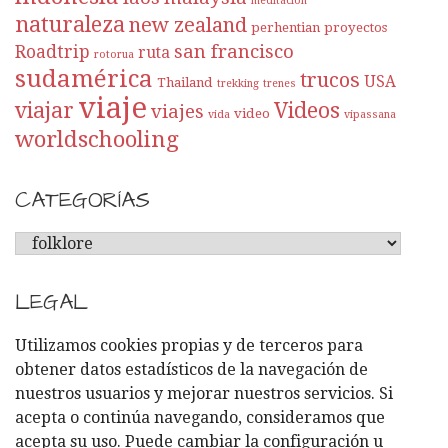
meditación
naturaleza
new zealand
perhentian
proyectos
san francisco
Roadtrip
ruta
rotorua
sudamérica
trucos
USA
Thailand
trekking
trenes
viaje
viajar
Videos
viajes
video
vida
vipassana
worldschooling
CATEGORÍAS
C
A
T
LEGAL
E
G
Utilizamos cookies propias y de terceros para
O
obtener datos estadísticos de la navegación de
R
nuestros usuarios y mejorar nuestros servicios. Si
Í
acepta o continúa navegando, consideramos que
A
acepta su uso. Puede cambiar la configuración u