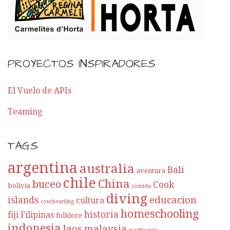
o
r
E
PROYECTOS INSPIRADORES
n
t
El Vuelo de APIs
Teaming
r
a
TAGS
d
argentina
australia
Bali
aventura
a
chile
China
buceo
Cook
bolivia
comida
diving
educacion
islands
cultura
couchsurfing
homeschooling
historia
fiji
Filipinas
folklore
indonesia
laos
malaysia