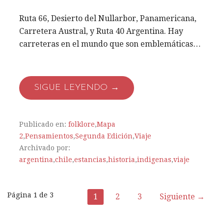
Ruta 66, Desierto del Nullarbor, Panamericana,
Carretera Austral, y Ruta 40 Argentina. Hay
carreteras en el mundo que son emblemáticas…
SIGUE LEYENDO →
Publicado en:
folklore
,
Mapa
2
,
Pensamientos
,
Segunda Edición
,
Viaje
Archivado por:
argentina
,
chile
,
estancias
,
historia
,
indigenas
,
viaje
Página 1 de 3
1
2
3
Siguiente →
N