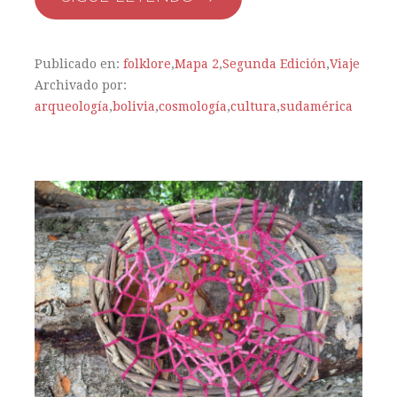
Publicado en:
folklore
,
Mapa 2
,
Segunda Edición
,
Viaje
Archivado por:
arqueología
,
bolivia
,
cosmología
,
cultura
,
sudamérica