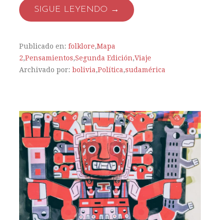
SIGUE LEYENDO →
Publicado en:
folklore
,
Mapa
2
,
Pensamientos
,
Segunda Edición
,
Viaje
Archivado por:
bolivia
,
Política
,
sudamérica