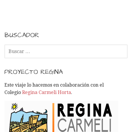
a
v
e
BUSCADOR
g
B
U
a
S
C
c
PROYECTO REGINA
A
i
R
Este viaje lo hacemos en colaboración con el
:
Colegio
Regina Carmeli Horta
.
ó
n
p