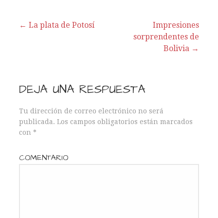
← La plata de Potosí
Impresiones
sorprendentes de
N
Bolivia →
a
v
DEJA UNA RESPUESTA
e
Tu dirección de correo electrónico no será
publicada.
Los campos obligatorios están marcados
g
con
*
a
COMENTARIO
c
i
ó