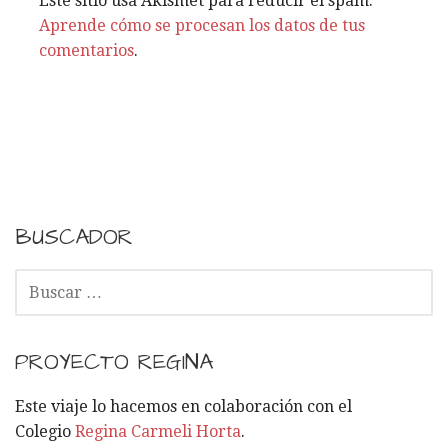
Este sitio usa Akismet para reducir el spam.
s
Aprende cómo se procesan los datos de tus
comentarios
.
BUSCADOR
B
U
S
C
PROYECTO REGINA
A
R
Este viaje lo hacemos en colaboración con el
:
Colegio
Regina Carmeli Horta
.