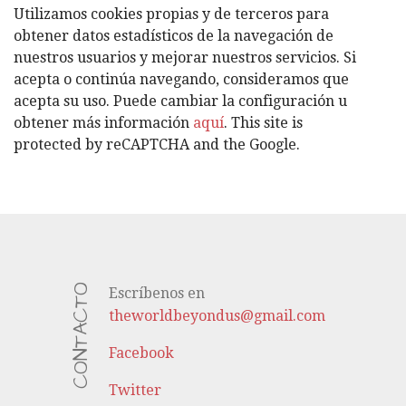
G
Utilizamos cookies propias y de terceros para
O
obtener datos estadísticos de la navegación de
R
nuestros usuarios y mejorar nuestros servicios. Si
Í
acepta o continúa navegando, consideramos que
A
acepta su uso. Puede cambiar la configuración u
S
obtener más información
aquí
. This site is
protected by reCAPTCHA and the Google.
CONTACTO
Escríbenos en
theworldbeyondus@gmail.com
Facebook
Twitter