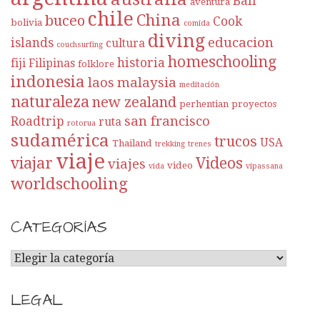
Bali
aventura
chile
China
buceo
Cook
bolivia
comida
diving
educacion
islands
cultura
couchsurfing
homeschooling
historia
fiji
Filipinas
folklore
indonesia
laos
malaysia
meditación
naturaleza
new zealand
perhentian
proyectos
san francisco
Roadtrip
ruta
rotorua
sudamérica
trucos
USA
Thailand
trekking
trenes
viaje
viajar
Videos
viajes
video
vida
vipassana
worldschooling
CATEGORÍAS
C
A
T
LEGAL
E