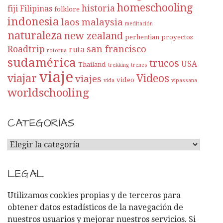
homeschooling
historia
fiji
Filipinas
folklore
indonesia
laos
malaysia
meditación
naturaleza
new zealand
perhentian
proyectos
san francisco
Roadtrip
ruta
rotorua
sudamérica
trucos
USA
Thailand
trekking
trenes
viaje
viajar
Videos
viajes
video
vida
vipassana
worldschooling
CATEGORÍAS
C
A
T
LEGAL
E
G
Utilizamos cookies propias y de terceros para
O
obtener datos estadísticos de la navegación de
R
nuestros usuarios y mejorar nuestros servicios. Si