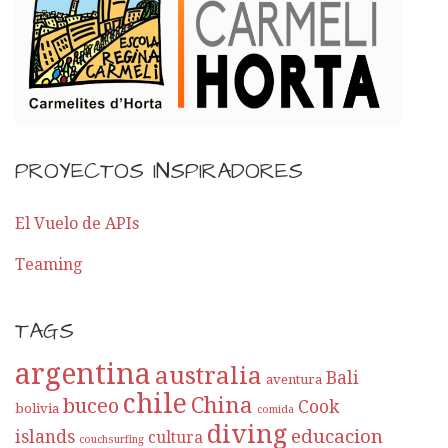
PROYECTOS INSPIRADORES
El Vuelo de APIs
Teaming
TAGS
argentina
australia
Bali
aventura
chile
China
buceo
Cook
bolivia
comida
diving
educacion
islands
cultura
couchsurfing