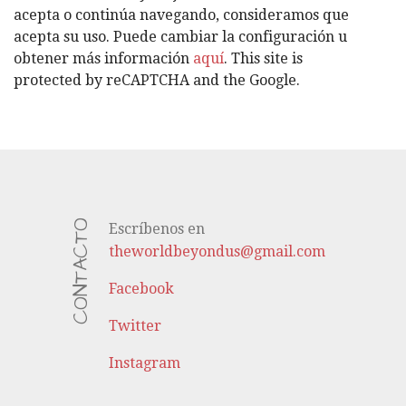
Í
acepta o continúa navegando, consideramos que
A
acepta su uso. Puede cambiar la configuración u
S
obtener más información
aquí
. This site is
protected by reCAPTCHA and the Google.
CONTACTO
Escríbenos en
theworldbeyondus@gmail.com
Facebook
Twitter
Instagram