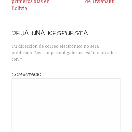
primeros días en
de Tiwanaku →
N
Bolivia
a
v
DEJA UNA RESPUESTA
e
Tu dirección de correo electrónico no será
publicada.
Los campos obligatorios están marcados
g
con
*
a
COMENTARIO
c
i
ó
n