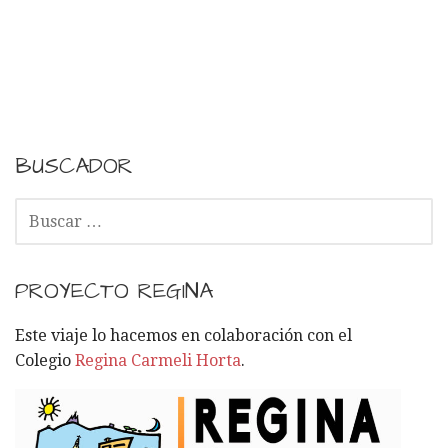
BUSCADOR
B
U
S
C
PROYECTO REGINA
A
R
Este viaje lo hacemos en colaboración con el
:
Colegio
Regina Carmeli Horta
.