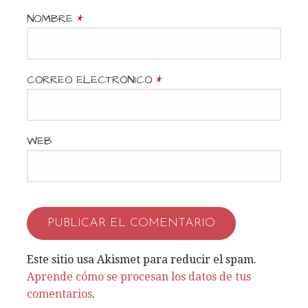
d
NOMBRE
*
e
e
CORREO ELECTRÓNICO
*
n
t
WEB
r
a
d
a
Este sitio usa Akismet para reducir el spam.
s
Aprende cómo se procesan los datos de tus
comentarios
.