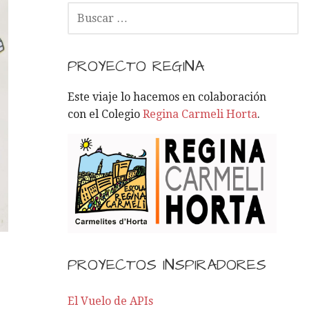
B
U
S
C
PROYECTO REGINA
A
R
Este viaje lo hacemos en colaboración
:
con el Colegio
Regina Carmeli Horta
.
PROYECTOS INSPIRADORES
El Vuelo de APIs