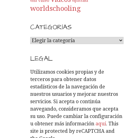
video
vida
vipassana
worldschooling
CATEGORÍAS
C
A
T
LEGAL
E
G
Utilizamos cookies propias y de
O
terceros para obtener datos
R
estadísticos de la navegación de
Í
nuestros usuarios y mejorar nuestros
A
servicios. Si acepta o continúa
S
navegando, consideramos que acepta
su uso. Puede cambiar la configuración
u obtener más información
aquí
. This
site is protected by reCAPTCHA and