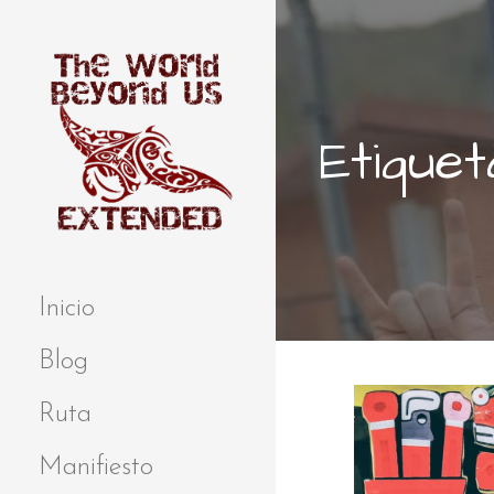
S
a
l
t
a
Etiquet
r
a
l
c
o
Extended
THE WORLD
n
BEYOND US
t
Inicio
e
n
Blog
i
d
Ruta
o
Manifiesto