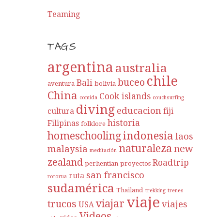
Teaming
TAGS
argentina
australia
chile
buceo
Bali
aventura
bolivia
China
Cook islands
comida
couchsurfing
diving
educacion
cultura
fiji
historia
Filipinas
folklore
indonesia
homeschooling
laos
naturaleza
new
malaysia
meditación
zealand
Roadtrip
perhentian
proyectos
san francisco
ruta
rotorua
sudamérica
Thailand
trekking
trenes
viaje
viajar
trucos
viajes
USA
Videos