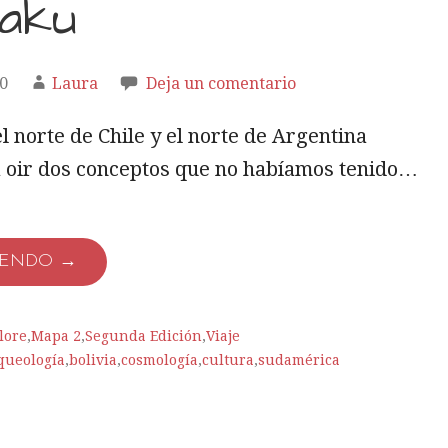
naku
0
Laura
Deja un comentario
el norte de Chile y el norte de Argentina
oir dos conceptos que no habíamos tenido…
YENDO →
lore
,
Mapa 2
,
Segunda Edición
,
Viaje
queología
,
bolivia
,
cosmología
,
cultura
,
sudamérica