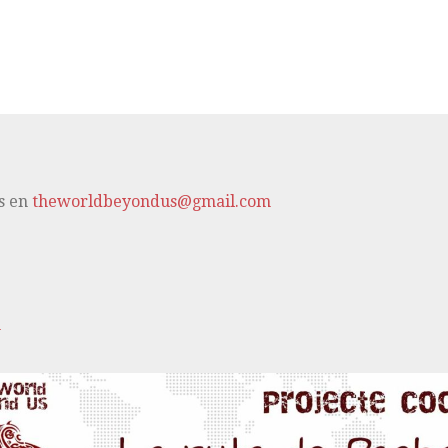
s en
theworldbeyondus@gmail.com
m