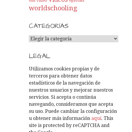
video
vida
vipassana
worldschooling
CATEGORÍAS
C
A
T
LEGAL
E
G
Utilizamos cookies propias y de
O
terceros para obtener datos
R
estadísticos de la navegación de
Í
nuestros usuarios y mejorar nuestros
A
servicios. Si acepta o continúa
S
navegando, consideramos que acepta
su uso. Puede cambiar la configuración
u obtener más información
aquí
. This
site is protected by reCAPTCHA and