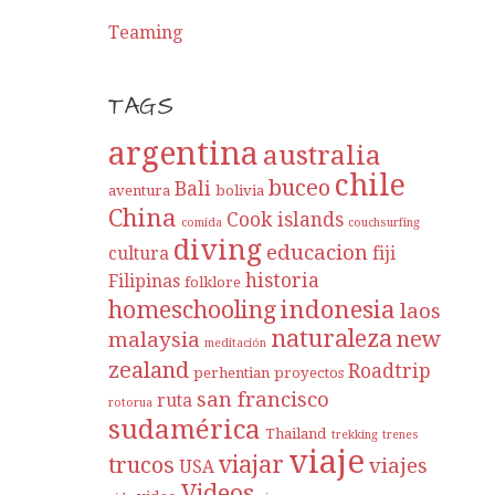
Teaming
TAGS
argentina
australia
chile
buceo
Bali
aventura
bolivia
China
Cook islands
comida
couchsurfing
diving
educacion
cultura
fiji
historia
Filipinas
folklore
indonesia
homeschooling
laos
naturaleza
new
malaysia
meditación
zealand
Roadtrip
perhentian
proyectos
san francisco
ruta
rotorua
sudamérica
Thailand
trekking
trenes
viaje
viajar
trucos
viajes
USA
Videos