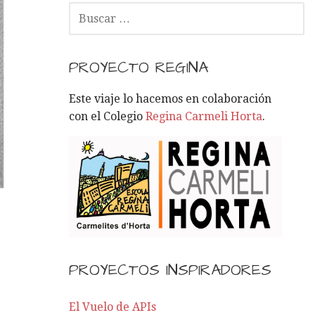
B
U
S
C
PROYECTO REGINA
A
R
Este viaje lo hacemos en colaboración
:
con el Colegio
Regina Carmeli Horta
.
PROYECTOS INSPIRADORES
El Vuelo de APIs