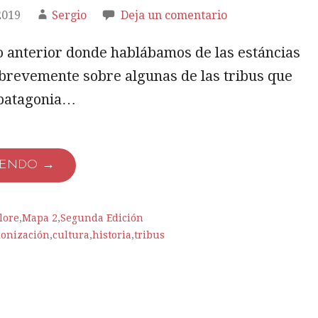
2019
Sergio
Deja un comentario
o anterior donde hablábamos de las estáncias
revemente sobre algunas de las tribus que
 patagonia…
YENDO →
lore
,
Mapa 2
,
Segunda Edición
lonización
,
cultura
,
historia
,
tribus