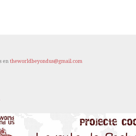
s en
theworldbeyondus@gmail.com
m