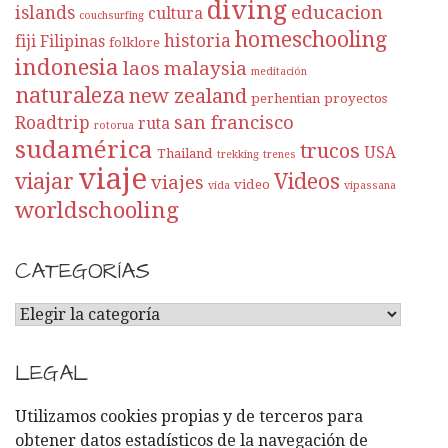
diving
educacion
islands
cultura
couchsurfing
homeschooling
historia
fiji
Filipinas
folklore
indonesia
laos
malaysia
meditación
naturaleza
new zealand
perhentian
proyectos
san francisco
Roadtrip
ruta
rotorua
sudamérica
trucos
USA
Thailand
trekking
trenes
viaje
viajar
Videos
viajes
video
vida
vipassana
worldschooling
CATEGORÍAS
C
A
T
LEGAL
E
G
Utilizamos cookies propias y de terceros para
O
obtener datos estadísticos de la navegación de