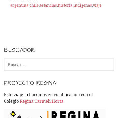
argentina
,
chile
,
estancias
,
historia
,
indigenas
,
viaje
BUSCADOR
B
U
S
C
PROYECTO REGINA
A
R
Este viaje lo hacemos en colaboración con el
:
Colegio
Regina Carmeli Horta
.