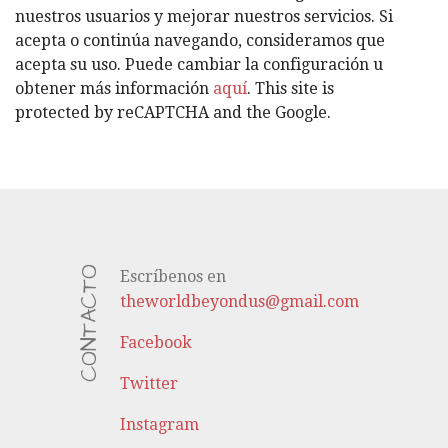
R
nuestros usuarios y mejorar nuestros servicios. Si
Í
acepta o continúa navegando, consideramos que
A
acepta su uso. Puede cambiar la configuración u
S
obtener más información
aquí
. This site is
protected by reCAPTCHA and the Google.
CONTACTO
Escríbenos en
theworldbeyondus@gmail.com
Facebook
Twitter
Instagram