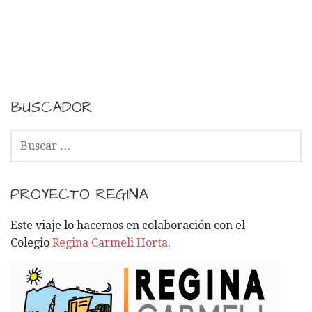
BUSCADOR
B
U
S
C
PROYECTO REGINA
A
R
Este viaje lo hacemos en colaboración con el
:
Colegio
Regina Carmeli Horta
.