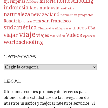
homeschooling
historia
fiji
Filipinas
folklore
indonesia
laos
malaysia
meditación
naturaleza
new zealand
perhentian
proyectos
san francisco
Roadtrip
ruta
rotorua
sudamérica
trucos
USA
Thailand
trekking
trenes
viaje
viajar
Videos
viajes
video
vida
vipassana
worldschooling
CATEGORÍAS
C
A
T
LEGAL
E
G
Utilizamos cookies propias y de terceros para
O
obtener datos estadísticos de la navegación de
R
nuestros usuarios y mejorar nuestros servicios. Si
Í