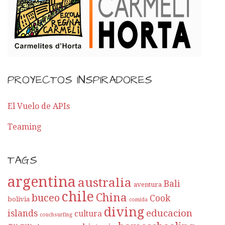
PROYECTOS INSPIRADORES
El Vuelo de APIs
Teaming
TAGS
argentina
australia
Bali
aventura
chile
China
buceo
Cook
bolivia
comida
diving
educacion
islands
cultura
couchsurfing