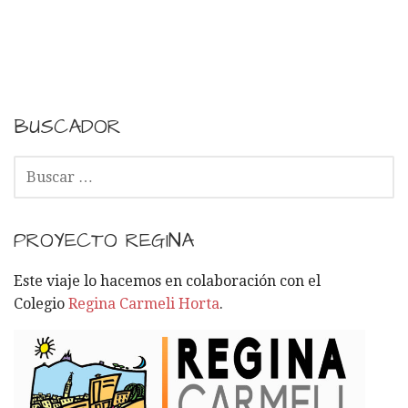
BUSCADOR
B
U
S
C
PROYECTO REGINA
A
R
Este viaje lo hacemos en colaboración con el
:
Colegio
Regina Carmeli Horta
.