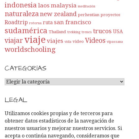
indonesia
laos
malaysia
meditación
naturaleza
new zealand
perhentian
proyectos
san francisco
Roadtrip
ruta
rotorua
sudamérica
trucos
USA
Thailand
trekking
trenes
viaje
viajar
Videos
viajes
video
vida
vipassana
worldschooling
CATEGORÍAS
C
A
T
LEGAL
E
G
Utilizamos cookies propias y de terceros para
O
obtener datos estadísticos de la navegación de
R
nuestros usuarios y mejorar nuestros servicios. Si
Í
acepta o continúa navegando, consideramos que