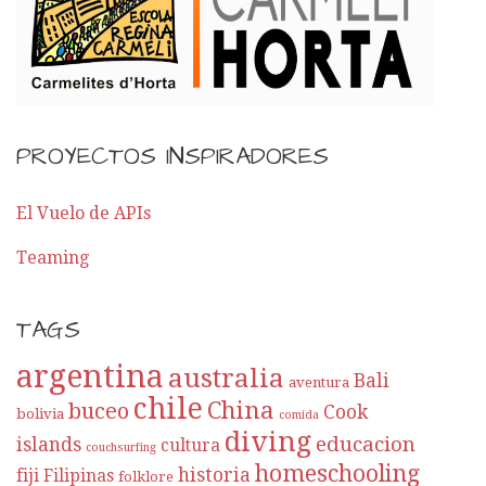
PROYECTOS INSPIRADORES
El Vuelo de APIs
Teaming
TAGS
argentina
australia
Bali
aventura
chile
China
buceo
Cook
bolivia
comida
diving
educacion
islands
cultura
couchsurfing
homeschooling
historia
fiji
Filipinas
folklore