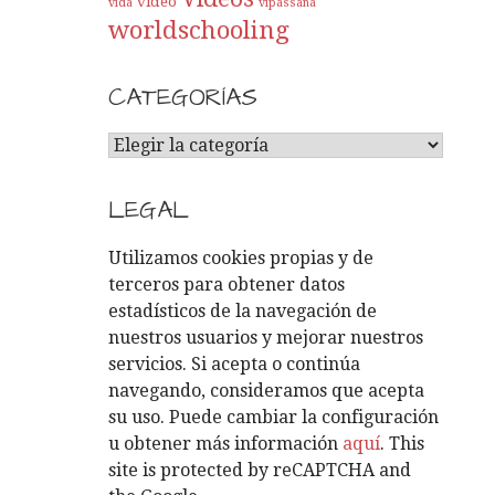
video
vida
vipassana
worldschooling
CATEGORÍAS
C
A
T
LEGAL
E
G
Utilizamos cookies propias y de
O
terceros para obtener datos
R
estadísticos de la navegación de
Í
nuestros usuarios y mejorar nuestros
A
servicios. Si acepta o continúa
S
navegando, consideramos que acepta
su uso. Puede cambiar la configuración
u obtener más información
aquí
. This
site is protected by reCAPTCHA and