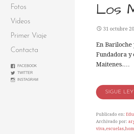
Los M
Fotos
Videos
31 octubre 2
Primer Viaje
En Bariloche 
Contacta
Fundadora y d
Maitenes.…
FACEBOOK
TWITTER
INSTAGRAM
SIGUE LE
Publicado en:
Edu
Archivado por:
ar
viva
,
escuelas
,
hom