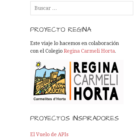
B
U
S
C
PROYECTO REGINA
A
R
Este viaje lo hacemos en colaboración
:
con el Colegio
Regina Carmeli Horta
.
PROYECTOS INSPIRADORES
El Vuelo de APIs