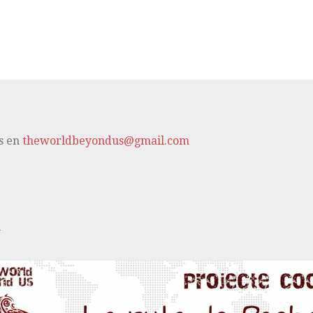
s en
theworldbeyondus@gmail.com
m