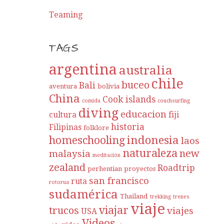
Teaming
TAGS
argentina
australia
chile
buceo
Bali
aventura
bolivia
China
Cook islands
comida
couchsurfing
diving
educacion
cultura
fiji
historia
Filipinas
folklore
indonesia
homeschooling
laos
naturaleza
new
malaysia
meditación
zealand
Roadtrip
perhentian
proyectos
san francisco
ruta
rotorua
sudamérica
Thailand
trekking
trenes
viaje
viajar
trucos
viajes
USA
Videos