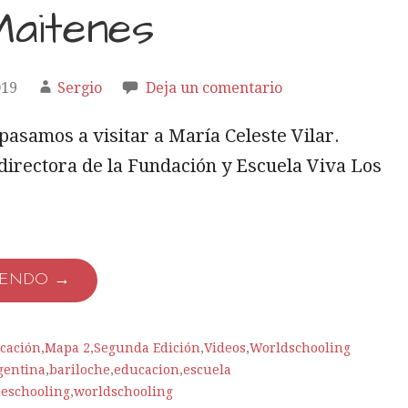
aitenes
019
Sergio
Deja un comentario
pasamos a visitar a María Celeste Vilar.
irectora de la Fundación y Escuela Viva Los
YENDO →
cación
,
Mapa 2
,
Segunda Edición
,
Videos
,
Worldschooling
gentina
,
bariloche
,
educacion
,
escuela
eschooling
,
worldschooling