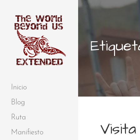
S
a
l
t
a
Etiquet
r
a
l
c
o
Extended
THE WORLD
n
BEYOND US
t
Inicio
e
n
Blog
i
d
Ruta
Visita
o
Manifiesto