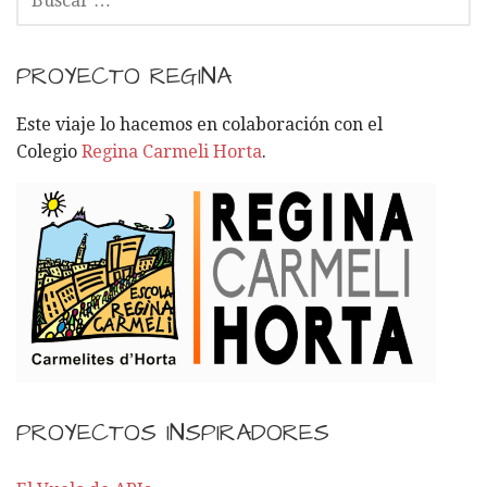
U
S
C
PROYECTO REGINA
A
R
Este viaje lo hacemos en colaboración con el
:
Colegio
Regina Carmeli Horta
.
PROYECTOS INSPIRADORES