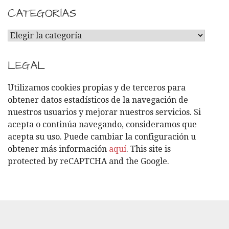
CATEGORÍAS
C
A
T
LEGAL
E
G
Utilizamos cookies propias y de terceros para
O
obtener datos estadísticos de la navegación de
R
nuestros usuarios y mejorar nuestros servicios. Si
Í
acepta o continúa navegando, consideramos que
A
acepta su uso. Puede cambiar la configuración u
S
obtener más información
aquí
. This site is
protected by reCAPTCHA and the Google.