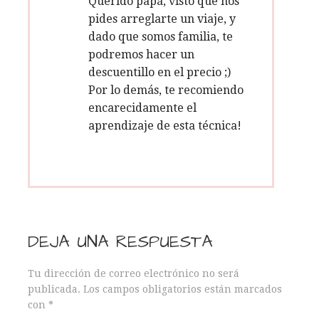
Querido papá, visto que nos
r
pides arreglarte un viaje, y
dado que somos familia, te
a
podremos hacer un
d
descuentillo en el precio ;)
Por lo demás, te recomiendo
a
encarecidamente el
aprendizaje de esta técnica!
s
DEJA UNA RESPUESTA
Tu dirección de correo electrónico no será
publicada.
Los campos obligatorios están marcados
con
*