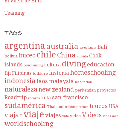
El Vuelo de APIs
Teaming
TAGS
argentina
australia
Bali
aventura
chile
China
buceo
Cook
bolivia
comida
diving
educacion
islands
cultura
couchsurfing
homeschooling
historia
fiji
Filipinas
folklore
indonesia
laos
malaysia
meditación
naturaleza
new zealand
perhentian
proyectos
san francisco
Roadtrip
ruta
rotorua
sudamérica
trucos
USA
Thailand
trekking
trenes
viaje
viajar
Videos
viajes
video
vida
vipassana
worldschooling