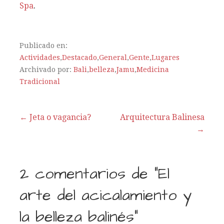
Spa
.
Publicado en:
Actividades
,
Destacado
,
General
,
Gente
,
Lugares
Archivado por:
Bali
,
belleza
,
Jamu
,
Medicina
Tradicional
← Jeta o vagancia?
Arquitectura Balinesa
→
N
a
2 comentarios de
“El
v
arte del acicalamiento y
e
la belleza balinés”