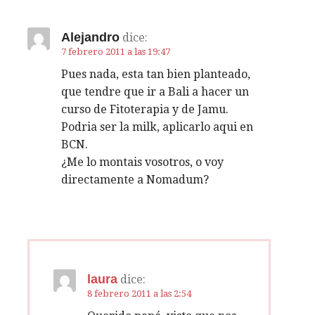
g
a
Alejandro
dice:
c
7 febrero 2011 a las 19:47
Pues nada, esta tan bien planteado,
i
que tendre que ir a Bali a hacer un
curso de Fitoterapia y de Jamu.
ó
Podria ser la milk, aplicarlo aqui en
n
BCN.
¿Me lo montais vosotros, o voy
d
directamente a Nomadum?
e
e
n
laura
dice:
t
8 febrero 2011 a las 2:54