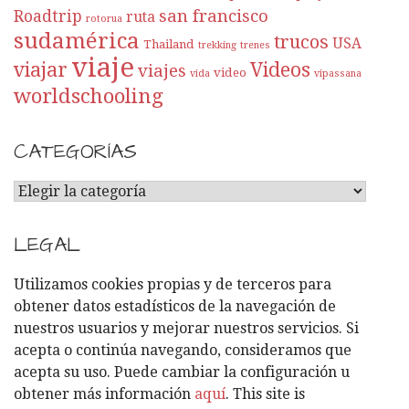
san francisco
Roadtrip
ruta
rotorua
sudamérica
trucos
USA
Thailand
trekking
trenes
viaje
viajar
Videos
viajes
video
vida
vipassana
worldschooling
CATEGORÍAS
C
A
T
LEGAL
E
G
Utilizamos cookies propias y de terceros para
O
obtener datos estadísticos de la navegación de
R
nuestros usuarios y mejorar nuestros servicios. Si
Í
acepta o continúa navegando, consideramos que
A
acepta su uso. Puede cambiar la configuración u
S
obtener más información
aquí
. This site is