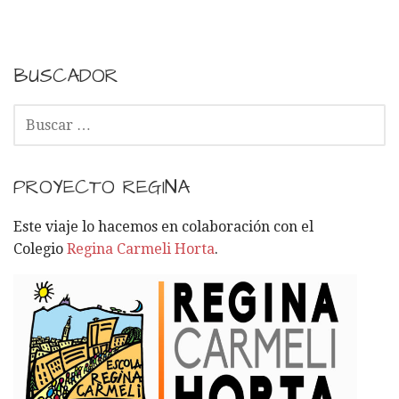
BUSCADOR
B
U
S
C
PROYECTO REGINA
A
R
Este viaje lo hacemos en colaboración con el
:
Colegio
Regina Carmeli Horta
.