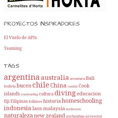
PROYECTOS INSPIRADORES
El Vuelo de APIs
Teaming
TAGS
argentina
australia
Bali
aventura
chile
China
buceo
Cook
bolivia
comida
diving
educacion
islands
cultura
couchsurfing
homeschooling
historia
fiji
Filipinas
folklore
indonesia
laos
malaysia
meditación
naturaleza
new zealand
perhentian
proyectos