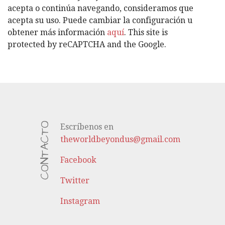
Í
acepta o continúa navegando, consideramos que
A
acepta su uso. Puede cambiar la configuración u
S
obtener más información
aquí
. This site is
protected by reCAPTCHA and the Google.
CONTACTO
Escríbenos en
theworldbeyondus@gmail.com
Facebook
Twitter
Instagram