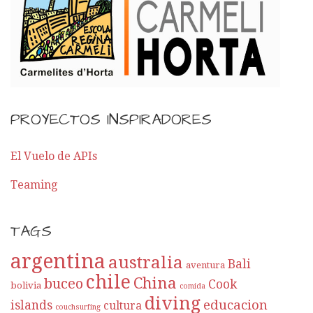
PROYECTOS INSPIRADORES
El Vuelo de APIs
Teaming
TAGS
argentina
australia
Bali
aventura
chile
China
buceo
Cook
bolivia
comida
diving
educacion
islands
cultura
couchsurfing