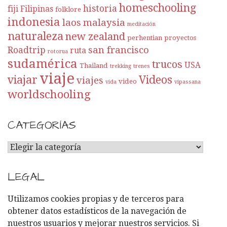
homeschooling
historia
fiji
Filipinas
folklore
indonesia
laos
malaysia
meditación
naturaleza
new zealand
perhentian
proyectos
san francisco
Roadtrip
ruta
rotorua
sudamérica
trucos
USA
Thailand
trekking
trenes
viaje
viajar
Videos
viajes
video
vida
vipassana
worldschooling
CATEGORÍAS
C
A
T
LEGAL
E
G
Utilizamos cookies propias y de terceros para
O
obtener datos estadísticos de la navegación de
R
nuestros usuarios y mejorar nuestros servicios. Si