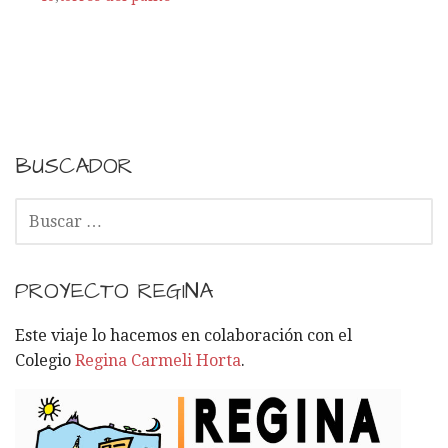
BUSCADOR
B
U
S
C
PROYECTO REGINA
A
R
Este viaje lo hacemos en colaboración con el
:
Colegio
Regina Carmeli Horta
.