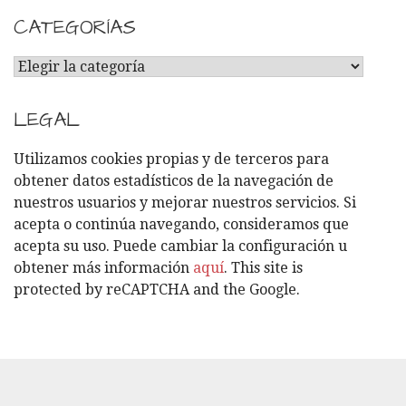
CATEGORÍAS
C
A
T
LEGAL
E
G
Utilizamos cookies propias y de terceros para
O
obtener datos estadísticos de la navegación de
R
nuestros usuarios y mejorar nuestros servicios. Si
Í
acepta o continúa navegando, consideramos que
A
acepta su uso. Puede cambiar la configuración u
S
obtener más información
aquí
. This site is
protected by reCAPTCHA and the Google.