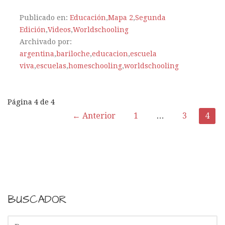
Publicado en:
Educación
,
Mapa 2
,
Segunda
Edición
,
Videos
,
Worldschooling
Archivado por:
argentina
,
bariloche
,
educacion
,
escuela
viva
,
escuelas
,
homeschooling
,
worldschooling
Página 4 de 4
← Anterior
1
…
3
4
N
a
v
e
BUSCADOR
g
B