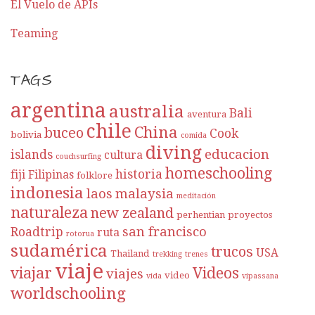
El Vuelo de APIs
r
Teaming
a
TAGS
d
argentina
a
australia
Bali
aventura
chile
China
buceo
Cook
bolivia
comida
diving
educacion
islands
cultura
couchsurfing
homeschooling
historia
fiji
Filipinas
folklore
indonesia
laos
malaysia
meditación
naturaleza
new zealand
perhentian
proyectos
san francisco
Roadtrip
ruta
rotorua
sudamérica
trucos
USA
Thailand
trekking
trenes
viaje
viajar
Videos
viajes
video
vida
vipassana
worldschooling