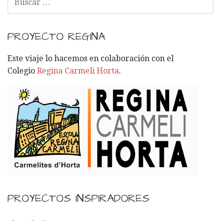
a
U
S
c
C
PROYECTO REGINA
i
A
R
Este viaje lo hacemos en colaboración con el
ó
:
Colegio
Regina Carmeli Horta
.
n
p
o
r
E
n
PROYECTOS INSPIRADORES
t