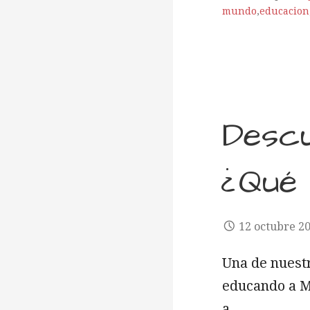
mundo
,
educacion
Descu
¿Qué 
12 octubre 2
Una de nuestr
educando a M
a…