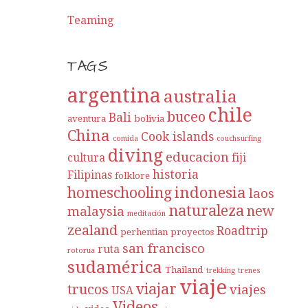
Teaming
TAGS
argentina
australia
chile
buceo
Bali
aventura
bolivia
China
Cook islands
comida
couchsurfing
diving
educacion
cultura
fiji
historia
Filipinas
folklore
indonesia
homeschooling
laos
naturaleza
new
malaysia
meditación
zealand
Roadtrip
perhentian
proyectos
san francisco
ruta
rotorua
sudamérica
Thailand
trekking
trenes
viaje
viajar
trucos
viajes
USA
Videos