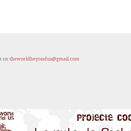
s en
theworldbeyondus@gmail.com
m