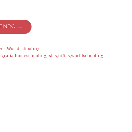
YENDO →
eos
,
Worldschooling
ografia
,
homeschooling
,
islas
,
niñas
,
worldschooling