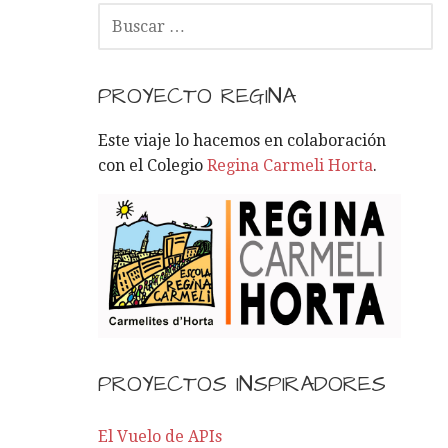
B
U
S
C
PROYECTO REGINA
A
R
Este viaje lo hacemos en colaboración
:
con el Colegio
Regina Carmeli Horta
.
PROYECTOS INSPIRADORES
El Vuelo de APIs