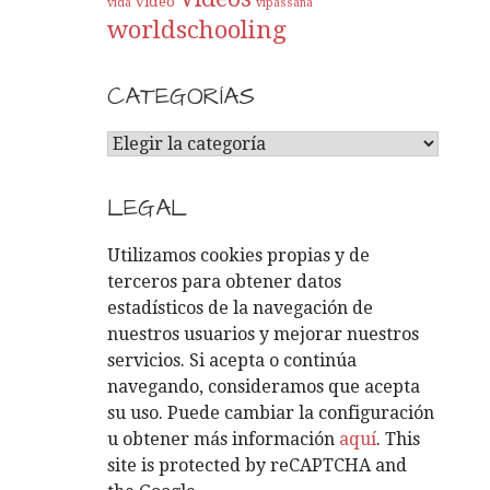
video
vida
vipassana
worldschooling
CATEGORÍAS
C
A
T
LEGAL
E
G
Utilizamos cookies propias y de
O
terceros para obtener datos
R
estadísticos de la navegación de
Í
nuestros usuarios y mejorar nuestros
A
servicios. Si acepta o continúa
S
navegando, consideramos que acepta
su uso. Puede cambiar la configuración
u obtener más información
aquí
. This
site is protected by reCAPTCHA and