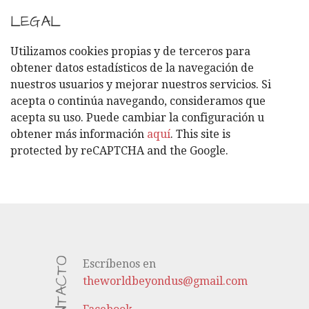
T
LEGAL
E
G
Utilizamos cookies propias y de terceros para
O
obtener datos estadísticos de la navegación de
R
nuestros usuarios y mejorar nuestros servicios. Si
Í
acepta o continúa navegando, consideramos que
A
acepta su uso. Puede cambiar la configuración u
S
obtener más información
aquí
. This site is
protected by reCAPTCHA and the Google.
CONTACTO
Escríbenos en
theworldbeyondus@gmail.com