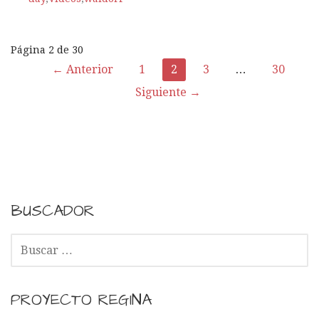
Página 2 de 30
← Anterior
1
2
3
…
30
N
Siguiente →
a
v
e
g
BUSCADOR
a
B
c
U
S
i
C
PROYECTO REGINA
A