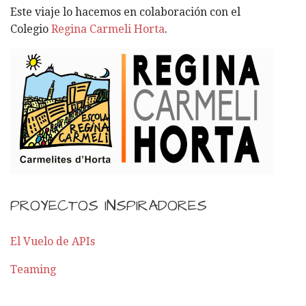
ó
R
Este viaje lo hacemos en colaboración con el
:
n
Colegio
Regina Carmeli Horta
.
p
o
r
E
n
PROYECTOS INSPIRADORES
t
r
El Vuelo de APIs
a
Teaming
d