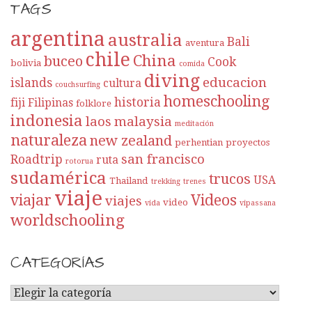
TAGS
a
argentina
australia
Bali
aventura
chile
China
buceo
Cook
bolivia
comida
diving
educacion
islands
cultura
couchsurfing
homeschooling
historia
fiji
Filipinas
folklore
indonesia
laos
malaysia
meditación
naturaleza
new zealand
perhentian
proyectos
san francisco
Roadtrip
ruta
rotorua
sudamérica
trucos
USA
Thailand
trekking
trenes
viaje
viajar
Videos
viajes
video
vida
vipassana
worldschooling
CATEGORÍAS
C
A