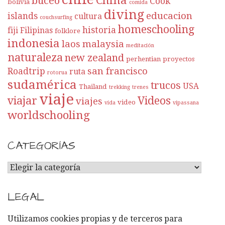
buceo
Cook
bolivia
comida
diving
educacion
islands
cultura
couchsurfing
homeschooling
historia
fiji
Filipinas
folklore
indonesia
laos
malaysia
meditación
naturaleza
new zealand
perhentian
proyectos
san francisco
Roadtrip
ruta
rotorua
sudamérica
trucos
USA
Thailand
trekking
trenes
viaje
viajar
Videos
viajes
video
vida
vipassana
worldschooling
CATEGORÍAS
C
A
T
LEGAL
E
G
Utilizamos cookies propias y de terceros para