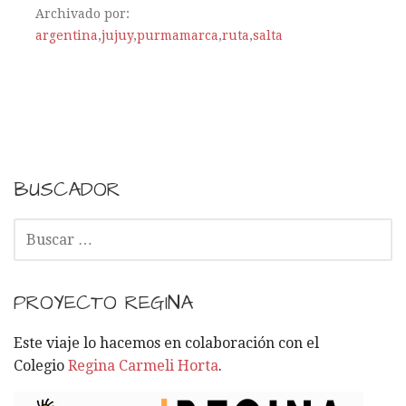
Archivado por:
argentina
,
jujuy
,
purmamarca
,
ruta
,
salta
BUSCADOR
B
U
S
C
PROYECTO REGINA
A
R
Este viaje lo hacemos en colaboración con el
:
Colegio
Regina Carmeli Horta
.