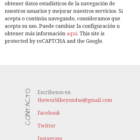
O
obtener datos estadísticos de la navegación de
R
nuestros usuarios y mejorar nuestros servicios. Si
Í
acepta o continúa navegando, consideramos que
A
acepta su uso. Puede cambiar la configuración u
S
obtener más información
aquí
. This site is
protected by reCAPTCHA and the Google.
CONTACTO
Escríbenos en
theworldbeyondus@gmail.com
Facebook
Twitter
Instagram