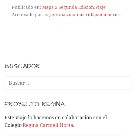
Publicado en:
Mapa 2
,
Segunda Edición
,
Viaje
Archivado por:
argentina
,
colonias
,
ruta
,
sudamérica
BUSCADOR
B
U
S
C
PROYECTO REGINA
A
R
Este viaje lo hacemos en colaboración con el
:
Colegio
Regina Carmeli Horta
.