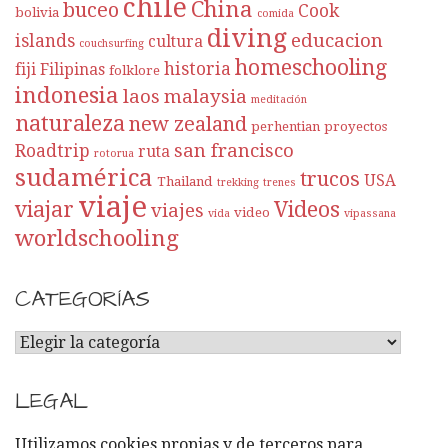
chile
China
buceo
Cook
bolivia
comida
diving
educacion
islands
cultura
couchsurfing
homeschooling
historia
fiji
Filipinas
folklore
indonesia
laos
malaysia
meditación
naturaleza
new zealand
perhentian
proyectos
san francisco
Roadtrip
ruta
rotorua
sudamérica
trucos
USA
Thailand
trekking
trenes
viaje
viajar
Videos
viajes
video
vida
vipassana
worldschooling
CATEGORÍAS
C
A
T
LEGAL
E
G
Utilizamos cookies propias y de terceros para