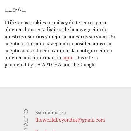
A
T
LEGAL
E
G
Utilizamos cookies propias y de terceros para
O
obtener datos estadísticos de la navegación de
R
nuestros usuarios y mejorar nuestros servicios. Si
Í
acepta o continúa navegando, consideramos que
A
acepta su uso. Puede cambiar la configuración u
S
obtener más información
aquí
. This site is
protected by reCAPTCHA and the Google.
CONTACTO
Escríbenos en
theworldbeyondus@gmail.com