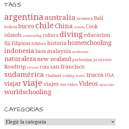
TAGS
argentina
australia
Bali
aventura
chile
China
buceo
Cook
bolivia
comida
diving
educacion
islands
cultura
couchsurfing
homeschooling
historia
fiji
Filipinas
folklore
indonesia
laos
malaysia
meditación
naturaleza
new zealand
perhentian
proyectos
san francisco
Roadtrip
ruta
rotorua
sudamérica
trucos
USA
Thailand
trekking
trenes
viaje
viajar
Videos
viajes
video
vida
vipassana
worldschooling
CATEGORÍAS
C