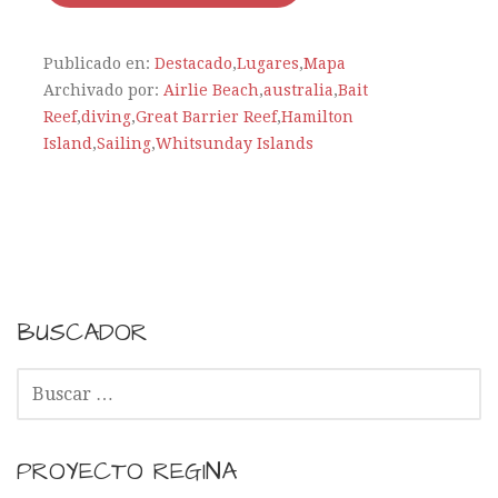
Publicado en:
Destacado
,
Lugares
,
Mapa
Archivado por:
Airlie Beach
,
australia
,
Bait
Reef
,
diving
,
Great Barrier Reef
,
Hamilton
Island
,
Sailing
,
Whitsunday Islands
BUSCADOR
B
U
S
C
PROYECTO REGINA
A