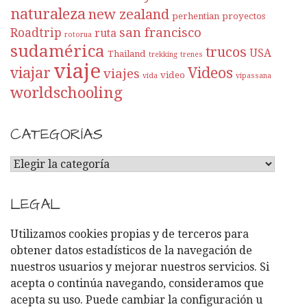
naturaleza
new zealand
perhentian
proyectos
san francisco
Roadtrip
ruta
rotorua
sudamérica
trucos
USA
Thailand
trekking
trenes
viaje
viajar
Videos
viajes
video
vida
vipassana
worldschooling
CATEGORÍAS
C
A
T
LEGAL
E
G
Utilizamos cookies propias y de terceros para
O
obtener datos estadísticos de la navegación de
R
nuestros usuarios y mejorar nuestros servicios. Si
Í
acepta o continúa navegando, consideramos que
A
acepta su uso. Puede cambiar la configuración u