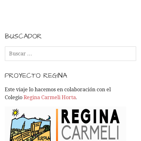
BUSCADOR
B
U
S
C
PROYECTO REGINA
A
R
Este viaje lo hacemos en colaboración con el
:
Colegio
Regina Carmeli Horta
.