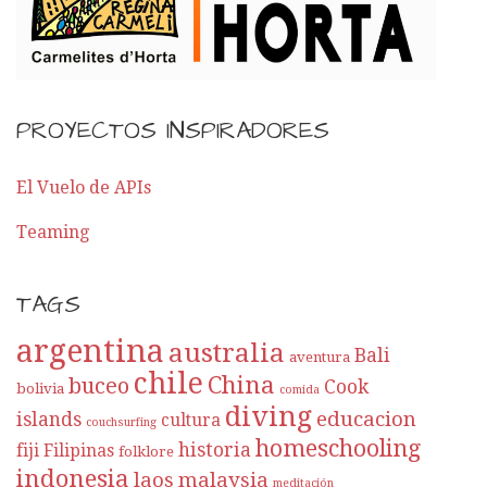
PROYECTOS INSPIRADORES
El Vuelo de APIs
Teaming
TAGS
argentina
australia
Bali
aventura
chile
China
buceo
Cook
bolivia
comida
diving
educacion
islands
cultura
couchsurfing
homeschooling
historia
fiji
Filipinas
folklore
indonesia
laos
malaysia
meditación