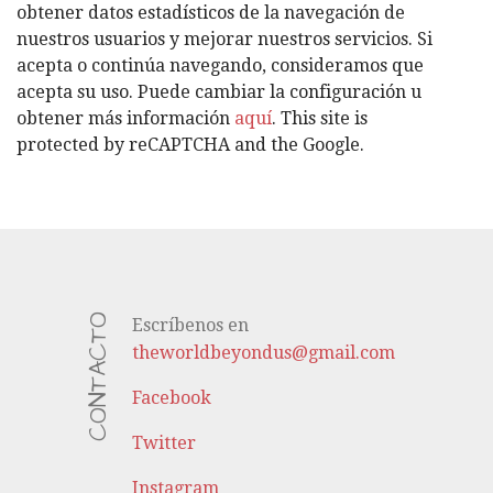
O
obtener datos estadísticos de la navegación de
R
nuestros usuarios y mejorar nuestros servicios. Si
Í
acepta o continúa navegando, consideramos que
A
acepta su uso. Puede cambiar la configuración u
S
obtener más información
aquí
. This site is
protected by reCAPTCHA and the Google.
CONTACTO
Escríbenos en
theworldbeyondus@gmail.com
Facebook
Twitter
Instagram