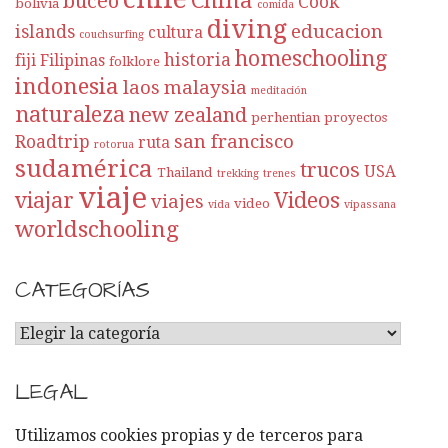
buceo
Cook
bolivia
comida
diving
educacion
islands
cultura
couchsurfing
homeschooling
historia
fiji
Filipinas
folklore
indonesia
laos
malaysia
meditación
naturaleza
new zealand
perhentian
proyectos
san francisco
Roadtrip
ruta
rotorua
sudamérica
trucos
USA
Thailand
trekking
trenes
viaje
viajar
Videos
viajes
video
vida
vipassana
worldschooling
CATEGORÍAS
C
A
T
LEGAL
E
G
Utilizamos cookies propias y de terceros para