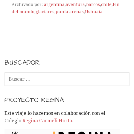
Archivado por:
argentina
,
aventura
,
barcos
,
chile
,
Fin
del mundo
,
glaciares
,
punta arenas
,
Ushuaia
BUSCADOR
B
U
S
C
PROYECTO REGINA
A
R
Este viaje lo hacemos en colaboración con el
:
Colegio
Regina Carmeli Horta
.