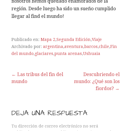
nosotros hemos quedado enamorados de la
región. Desde luego ha sido un sueño cumplido
llegar al find el mundo!
Publicado en:
Mapa 2
,
Segunda Edición
,
Viaje
Archivado por:
argentina
,
aventura
,
barcos
,
chile
,
Fin
del mundo
,
glaciares
,
punta arenas
,
Ushuaia
← Las tribus del fin del
Descubriendo el
mundo
mundo: ¿Qué son los
N
fiordos? →
a
v
DEJA UNA RESPUESTA
e
Tu dirección de correo electrónico no será