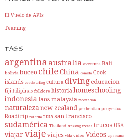
El Vuelo de APIs
Teaming
TAGS
argentina
australia
Bali
aventura
chile
China
buceo
Cook
bolivia
comida
diving
educacion
islands
cultura
couchsurfing
homeschooling
historia
fiji
Filipinas
folklore
indonesia
laos
malaysia
meditación
naturaleza
new zealand
perhentian
proyectos
san francisco
Roadtrip
ruta
rotorua
sudamérica
trucos
USA
Thailand
trekking
trenes
viaje
viajar
Videos
viajes
video
vida
vipassana