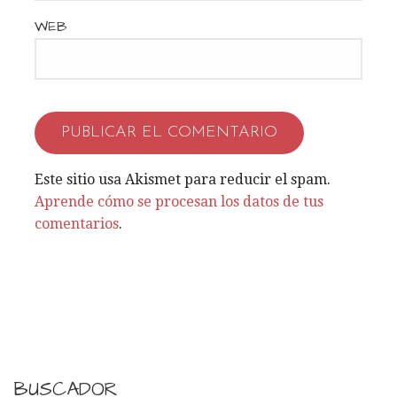
t
WEB
r
a
d
a
Este sitio usa Akismet para reducir el spam.
s
Aprende cómo se procesan los datos de tus
comentarios
.
BUSCADOR