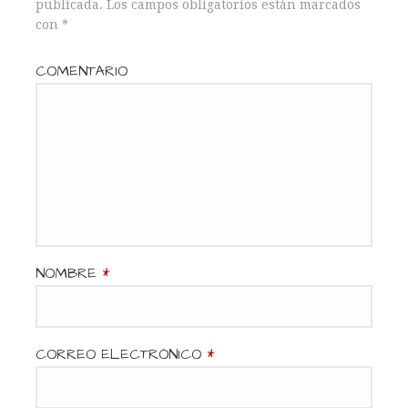
publicada.
Los campos obligatorios están marcados
g
con
*
a
COMENTARIO
c
i
ó
n
d
NOMBRE
*
e
e
CORREO ELECTRÓNICO
*
n