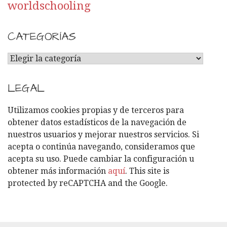
worldschooling
CATEGORÍAS
C
A
T
LEGAL
E
G
Utilizamos cookies propias y de terceros para
O
obtener datos estadísticos de la navegación de
R
nuestros usuarios y mejorar nuestros servicios. Si
Í
acepta o continúa navegando, consideramos que
A
acepta su uso. Puede cambiar la configuración u
S
obtener más información
aquí
. This site is
protected by reCAPTCHA and the Google.