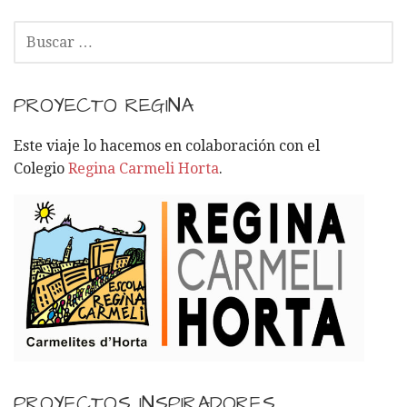
B
U
S
C
PROYECTO REGINA
A
R
Este viaje lo hacemos en colaboración con el
:
Colegio
Regina Carmeli Horta
.
PROYECTOS INSPIRADORES