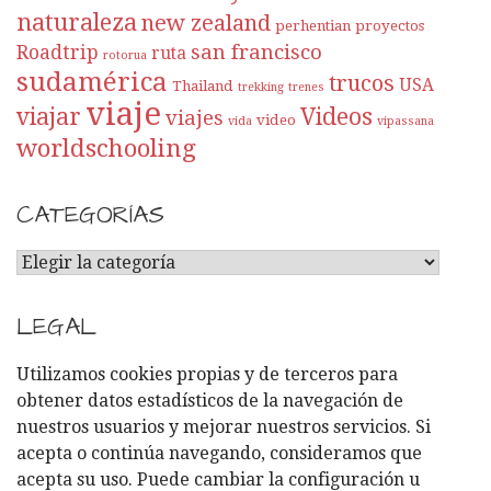
naturaleza
new zealand
perhentian
proyectos
san francisco
Roadtrip
ruta
rotorua
sudamérica
trucos
USA
Thailand
trekking
trenes
viaje
viajar
Videos
viajes
video
vida
vipassana
worldschooling
CATEGORÍAS
C
A
T
LEGAL
E
G
Utilizamos cookies propias y de terceros para
O
obtener datos estadísticos de la navegación de
R
nuestros usuarios y mejorar nuestros servicios. Si
Í
acepta o continúa navegando, consideramos que
A
acepta su uso. Puede cambiar la configuración u