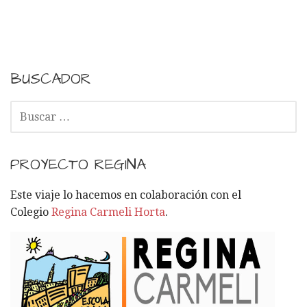
BUSCADOR
B
U
S
C
PROYECTO REGINA
A
R
Este viaje lo hacemos en colaboración con el
:
Colegio
Regina Carmeli Horta
.