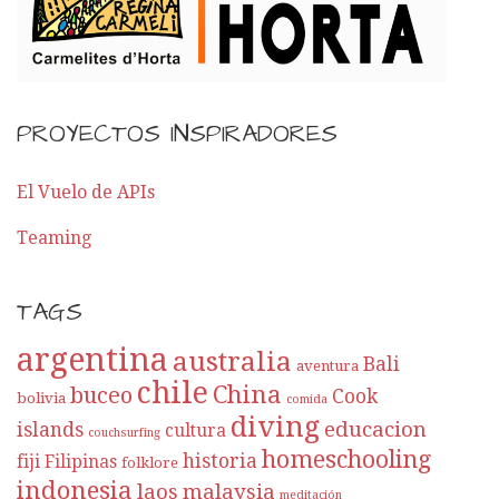
PROYECTOS INSPIRADORES
El Vuelo de APIs
Teaming
TAGS
argentina
australia
Bali
aventura
chile
China
buceo
Cook
bolivia
comida
diving
educacion
islands
cultura
couchsurfing
homeschooling
historia
fiji
Filipinas
folklore
indonesia
laos
malaysia
meditación