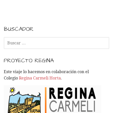
BUSCADOR
B
U
S
C
PROYECTO REGINA
A
R
Este viaje lo hacemos en colaboración con el
:
Colegio
Regina Carmeli Horta
.