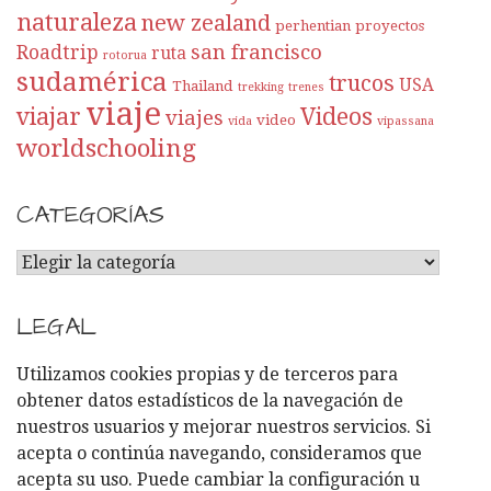
naturaleza
new zealand
perhentian
proyectos
san francisco
Roadtrip
ruta
rotorua
sudamérica
trucos
USA
Thailand
trekking
trenes
viaje
viajar
Videos
viajes
video
vida
vipassana
worldschooling
CATEGORÍAS
C
A
T
LEGAL
E
G
Utilizamos cookies propias y de terceros para
O
obtener datos estadísticos de la navegación de
R
nuestros usuarios y mejorar nuestros servicios. Si
Í
acepta o continúa navegando, consideramos que
A
acepta su uso. Puede cambiar la configuración u