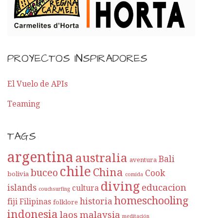
PROYECTOS INSPIRADORES
El Vuelo de APIs
Teaming
TAGS
argentina
australia
Bali
aventura
chile
China
buceo
Cook
bolivia
comida
diving
educacion
islands
cultura
couchsurfing
homeschooling
historia
fiji
Filipinas
folklore
indonesia
laos
malaysia
meditación