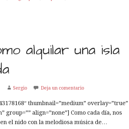
mo alquilar una isla
da
1
Sergio
Deja un comentario
5743178168″ thumbnail=”medium” overlay=”true”
” group=”” align=”none”] Como cada día, nos
en el nido con la melodiosa música de…