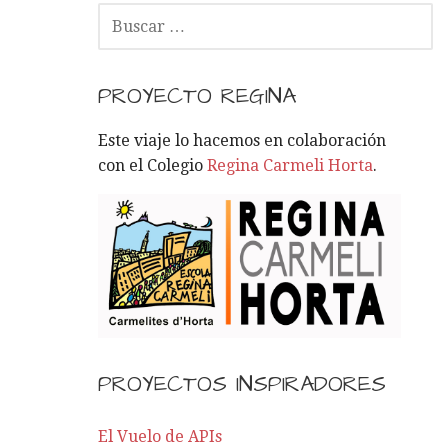
B
U
S
C
PROYECTO REGINA
A
R
Este viaje lo hacemos en colaboración
:
con el Colegio
Regina Carmeli Horta
.
PROYECTOS INSPIRADORES
El Vuelo de APIs