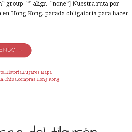
” group=”” align=”none”] Nuestra ruta por
 en Hong Kong, parada obligatoria para hacer
YENDO →
te
,
Historia
,
Lugares
,
Mapa
ia
,
China
,
compras
,
Hong Kong