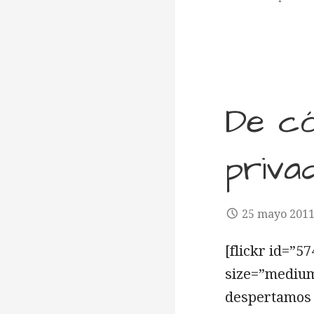
De có
priva
25 mayo 201
[flickr id=”
size=”medium
despertamos 