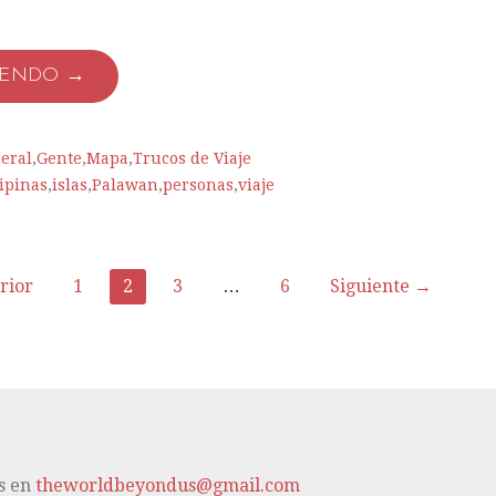
YENDO →
eral
,
Gente
,
Mapa
,
Trucos de Viaje
lipinas
,
islas
,
Palawan
,
personas
,
viaje
rior
1
2
3
…
6
Siguiente →
s en
theworldbeyondus@gmail.com