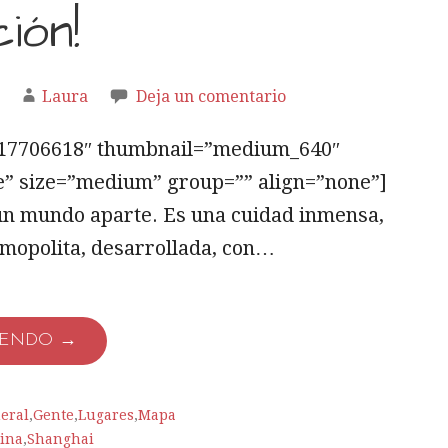
ión!
Laura
Deja un comentario
5817706618″ thumbnail=”medium_640″
e” size=”medium” group=”” align=”none”]
un mundo aparte. Es una cuidad inmensa,
mopolita, desarrollada, con…
YENDO →
eral
,
Gente
,
Lugares
,
Mapa
ina
,
Shanghai