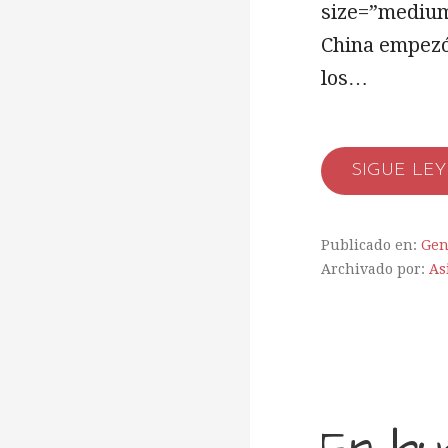
size=”medium
China empezó
los…
SIGUE LE
Publicado en:
Gen
Archivado por:
As