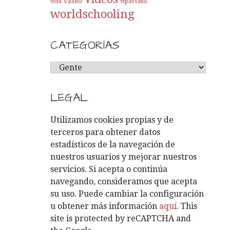
video
vida
vipassana
worldschooling
CATEGORÍAS
C
A
T
LEGAL
E
G
Utilizamos cookies propias y de
O
terceros para obtener datos
R
estadísticos de la navegación de
Í
nuestros usuarios y mejorar nuestros
A
servicios. Si acepta o continúa
S
navegando, consideramos que acepta
su uso. Puede cambiar la configuración
u obtener más información
aquí
. This
site is protected by reCAPTCHA and