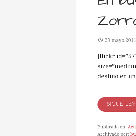
En bu
Zorro
29 mayo 201
[flickr id=”
size=”medium
destino en un
SIGUE LE
Publicado en:
Act
Archivado por:
bu