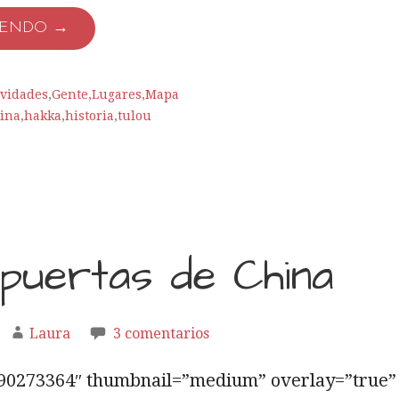
YENDO →
ividades
,
Gente
,
Lugares
,
Mapa
ina
,
hakka
,
historia
,
tulou
 puertas de China
Laura
3 comentarios
5790273364″ thumbnail=”medium” overlay=”true”