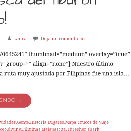
sca del tiburón
!
1
Laura
Deja un comentario
5770645241″ thumbnail=”medium” overlay=”true”
” group=”” align=”none”] Nuestro último
a ruta muy ajustada por Filipinas fue una isla…
YENDO →
ividades
,
Gente
,
Historia
,
Lugares
,
Mapa
,
Trucos de Viaje
ceo
,
diving
,
Filipinas
,
Malapascua
,
Thresher shark