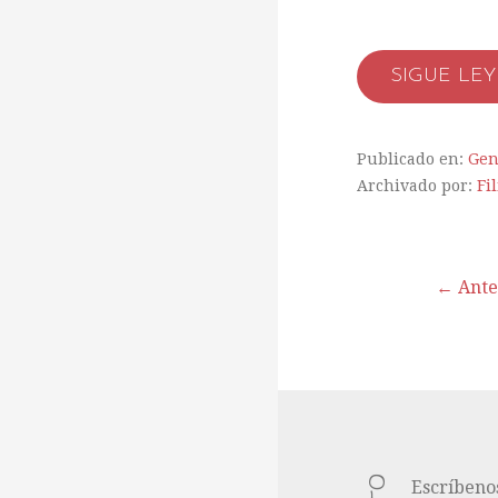
SIGUE LE
Publicado en:
Gen
Archivado por:
Fi
← Ante
N
a
v
Escríbeno