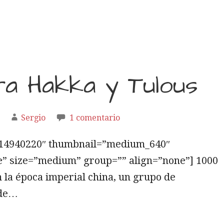
ra Hakka y Tulous
Sergio
1 comentario
5814940220″ thumbnail=”medium_640″
e” size=”medium” group=”” align=”none”] 1000
n la época imperial china, un grupo de
 de…