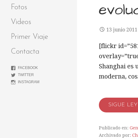
evoluc
Fotos
Videos
13 junio 2011
Primer Viaje
[flickr id=”
Contacta
overlay=”tru
Shanghai es 
FACEBOOK
TWITTER
moderna, cos
INSTAGRAM
SIGUE LE
Publicado en:
Gen
Archivado por:
Ch