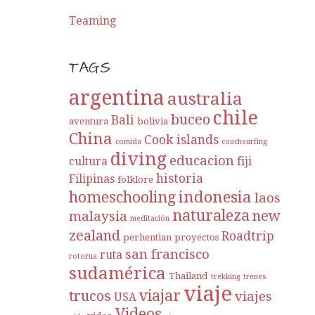
Teaming
TAGS
argentina
australia
chile
buceo
Bali
aventura
bolivia
China
Cook islands
comida
couchsurfing
diving
educacion
cultura
fiji
historia
Filipinas
folklore
indonesia
homeschooling
laos
naturaleza
new
malaysia
meditación
zealand
Roadtrip
perhentian
proyectos
san francisco
ruta
rotorua
sudamérica
Thailand
trekking
trenes
viaje
viajar
trucos
viajes
USA
Videos