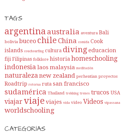
TAGS
argentina
australia
Bali
aventura
chile
China
buceo
Cook
bolivia
comida
diving
educacion
islands
cultura
couchsurfing
homeschooling
historia
fiji
Filipinas
folklore
indonesia
laos
malaysia
meditación
naturaleza
new zealand
perhentian
proyectos
san francisco
Roadtrip
ruta
rotorua
sudamérica
trucos
USA
Thailand
trekking
trenes
viaje
viajar
Videos
viajes
video
vida
vipassana
worldschooling
CATEGORÍAS