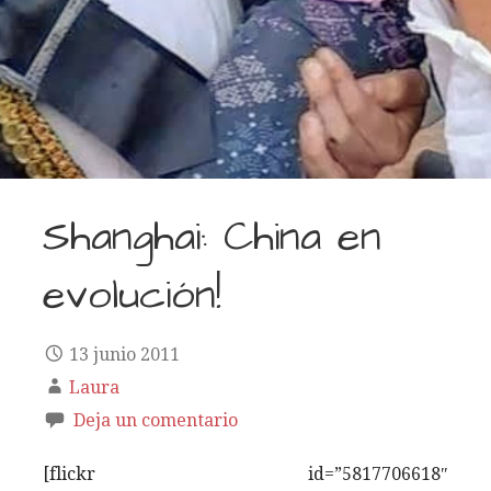
Shanghai: China en
evolución!
13 junio 2011
Laura
Deja un comentario
[flickr id=”5817706618″