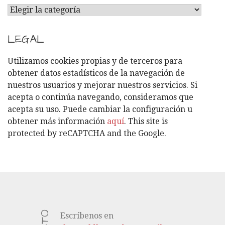
C
A
T
LEGAL
E
G
Utilizamos cookies propias y de terceros para
O
obtener datos estadísticos de la navegación de
R
nuestros usuarios y mejorar nuestros servicios. Si
Í
acepta o continúa navegando, consideramos que
A
acepta su uso. Puede cambiar la configuración u
S
obtener más información
aquí
. This site is
protected by reCAPTCHA and the Google.
Escríbenos en