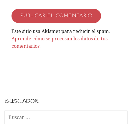
d
a
Este sitio usa Akismet para reducir el spam.
s
Aprende cómo se procesan los datos de tus
comentarios
.
BUSCADOR
B
U
S