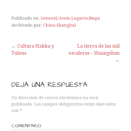
Publicado en:
General
,
Gente
,
Lugares
,
Mapa
Archivado por:
China
,
Shanghai
← Cultura Hakka y
La tierra de las mil
Tulous
escaleras – Huangshan
N
→
a
v
DEJA UNA RESPUESTA
e
Tu dirección de correo electrónico no será
publicada.
Los campos obligatorios están marcados
g
con
*
a
COMENTARIO