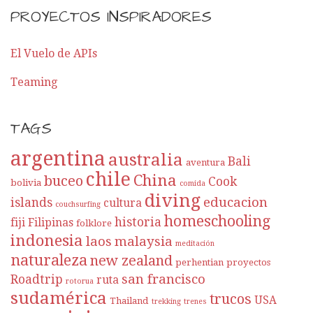
PROYECTOS INSPIRADORES
El Vuelo de APIs
Teaming
TAGS
argentina
australia
Bali
aventura
chile
China
buceo
Cook
bolivia
comida
diving
educacion
islands
cultura
couchsurfing
homeschooling
historia
fiji
Filipinas
folklore
indonesia
laos
malaysia
meditación
naturaleza
new zealand
perhentian
proyectos
san francisco
Roadtrip
ruta
rotorua
sudamérica
trucos
USA
Thailand
trekking
trenes