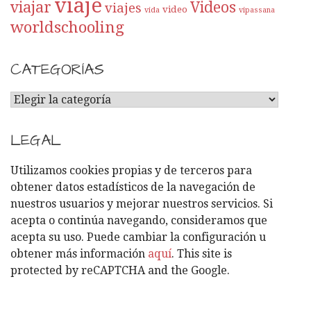
viaje
viajar
Videos
viajes
video
vida
vipassana
worldschooling
CATEGORÍAS
C
A
T
LEGAL
E
G
Utilizamos cookies propias y de terceros para
O
obtener datos estadísticos de la navegación de
R
nuestros usuarios y mejorar nuestros servicios. Si
Í
acepta o continúa navegando, consideramos que
A
acepta su uso. Puede cambiar la configuración u
S
obtener más información
aquí
. This site is
protected by reCAPTCHA and the Google.