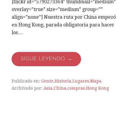
[flickr id=”5790273364″ thumbnail=”medium”
overlay=”true” size=”medium” group=””
align=”none”] Nuestra ruta por China empezó
en Hong Kong, parada obligatoria para hacer
los…
SIGUE LEYENDO →
Publicado en:
Gente
,
Historia
,
Lugares
,
Mapa
Archivado por:
Asia
,
China
,
compras
,
Hong Kong