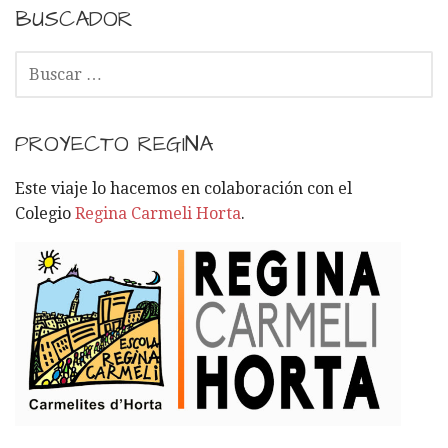
BUSCADOR
B
U
S
C
PROYECTO REGINA
A
R
Este viaje lo hacemos en colaboración con el
:
Colegio
Regina Carmeli Horta
.