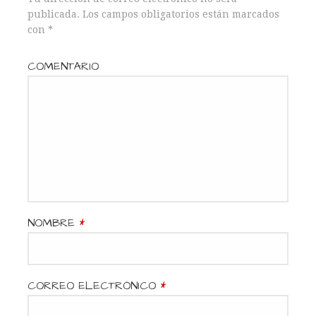
publicada.
Los campos obligatorios están marcados
g
con
*
a
COMENTARIO
c
i
ó
n
d
NOMBRE
*
e
e
CORREO ELECTRÓNICO
*
n