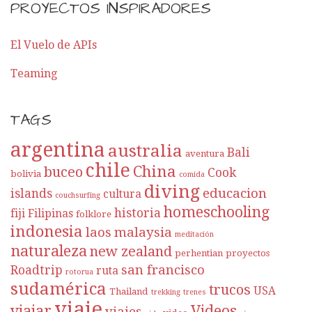
PROYECTOS INSPIRADORES
El Vuelo de APIs
Teaming
TAGS
argentina
australia
Bali
aventura
chile
China
buceo
Cook
bolivia
comida
diving
educacion
islands
cultura
couchsurfing
homeschooling
historia
fiji
Filipinas
folklore
indonesia
laos
malaysia
meditación
naturaleza
new zealand
perhentian
proyectos
san francisco
Roadtrip
ruta
rotorua
sudamérica
trucos
USA
Thailand
trekking
trenes
viaje
viajar
Videos
viajes