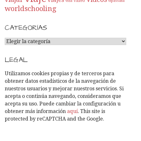
video
vida
vipassana
worldschooling
CATEGORÍAS
C
A
T
LEGAL
E
G
Utilizamos cookies propias y de terceros para
O
obtener datos estadísticos de la navegación de
R
nuestros usuarios y mejorar nuestros servicios. Si
Í
acepta o continúa navegando, consideramos que
A
acepta su uso. Puede cambiar la configuración u
S
obtener más información
aquí
. This site is
protected by reCAPTCHA and the Google.