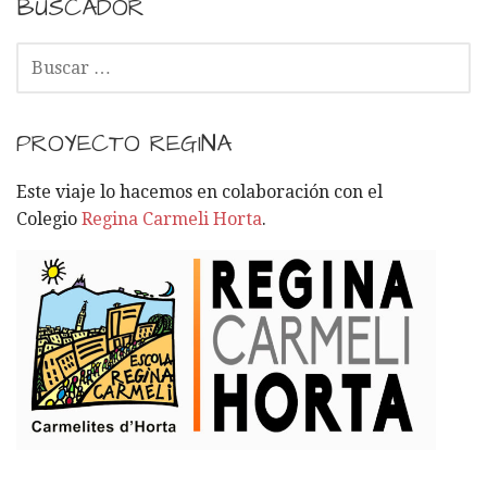
BUSCADOR
B
U
S
C
PROYECTO REGINA
A
R
Este viaje lo hacemos en colaboración con el
:
Colegio
Regina Carmeli Horta
.