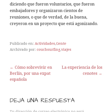
diciendo que fueron voluntarios, que fueron
embajadores y organizaron cientos de
reuniones, o que de verdad, de la buena,
creyeron en un proyecto que está agonizando.
Publicado en:
Actividades
,
Gente
Archivado por:
couchsurfing
,
viajes
← Cómo sobrevivir en
La experiencia de los
Berlín, por una expat
cenotes →
N
española
a
v
DEJA UNA RESPUESTA
e
Tu dirección de correo electrónico no será