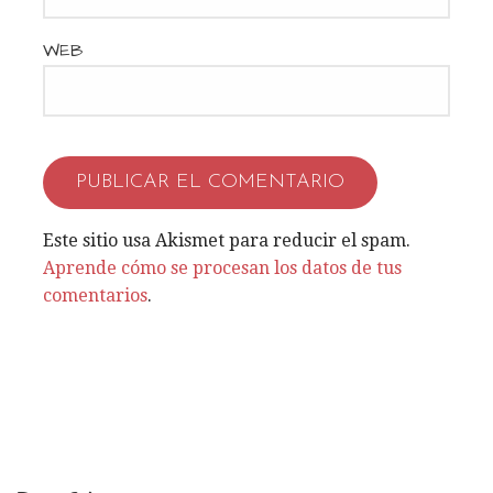
t
WEB
r
a
d
a
Este sitio usa Akismet para reducir el spam.
s
Aprende cómo se procesan los datos de tus
comentarios
.