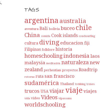
.
TAGS
argentina
australia
chile
buceo
Bali
aventura
bolivia
China
Cook islands
comida
couchsurfing
diving
educacion
cultura
fiji
historia
Filipinas
folklore
indonesia
homeschooling
laos
naturaleza
new
malaysia
meditación
zealand
Roadtrip
perhentian
proyectos
san francisco
ruta
rotorua
sudamérica
Thailand
trekking
trenes
viaje
viajar
trucos
viajes
USA
Videos
video
vida
vipassana
worldschooling