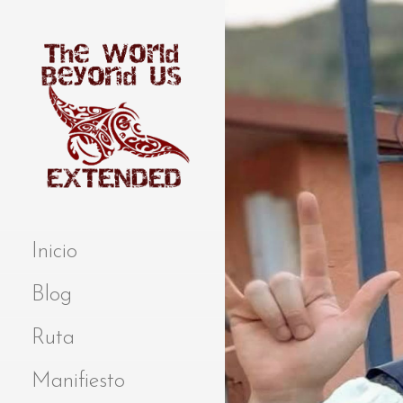
S
a
l
t
a
r
a
l
c
o
Extended
THE WORLD
n
BEYOND US
t
Inicio
e
n
Blog
i
d
Ruta
o
Manifiesto