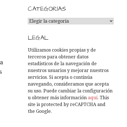
CATEGORÍAS
C
A
T
LEGAL
E
G
Utilizamos cookies propias y de
O
terceros para obtener datos
ya
R
estadísticos de la navegación de
Í
nuestros usuarios y mejorar nuestros
s
A
servicios. Si acepta o continúa
S
navegando, consideramos que acepta
su uso. Puede cambiar la configuración
u obtener más información
aquí
. This
site is protected by reCAPTCHA and
the Google.