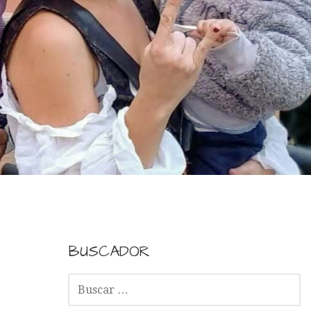
BUSCADOR
B
U