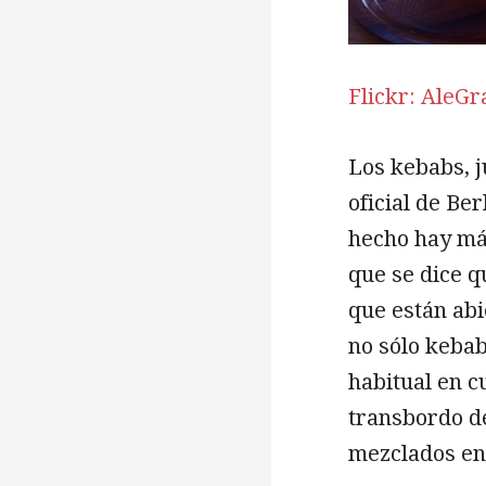
Flickr: AleG
Los kebabs, j
oficial de Be
hecho hay más
que se dice q
que están abi
no sólo kebab
habitual en c
transbordo d
mezclados ent