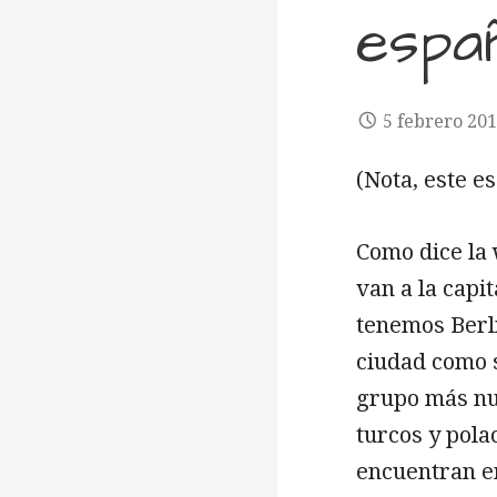
espa
5 febrero 20
(Nota, este e
Como dice la 
van a la capi
tenemos Berl
ciudad como s
grupo más nu
turcos y pola
encuentran en