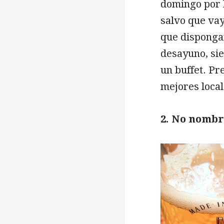
domingo por 
salvo que vay
que dispongan
desayuno, si
un buffet. Pr
mejores loca
2. No nombr