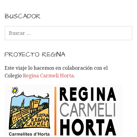
BUSCADOR
B
U
S
C
PROYECTO REGINA
A
R
Este viaje lo hacemos en colaboración con el
:
Colegio
Regina Carmeli Horta
.