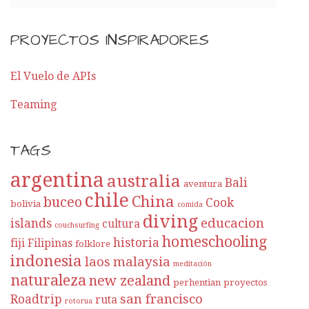
PROYECTOS INSPIRADORES
El Vuelo de APIs
Teaming
TAGS
argentina
australia
Bali
aventura
chile
China
buceo
Cook
bolivia
comida
diving
educacion
islands
cultura
couchsurfing
homeschooling
historia
fiji
Filipinas
folklore
indonesia
laos
malaysia
meditación
naturaleza
new zealand
perhentian
proyectos
san francisco
Roadtrip
ruta
rotorua