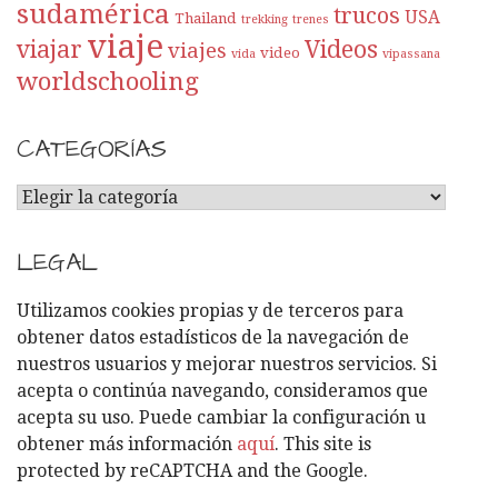
sudamérica
trucos
USA
Thailand
trekking
trenes
viaje
viajar
Videos
viajes
video
vida
vipassana
worldschooling
CATEGORÍAS
C
A
T
LEGAL
E
G
Utilizamos cookies propias y de terceros para
O
obtener datos estadísticos de la navegación de
R
nuestros usuarios y mejorar nuestros servicios. Si
Í
acepta o continúa navegando, consideramos que
A
acepta su uso. Puede cambiar la configuración u
S
obtener más información
aquí
. This site is
protected by reCAPTCHA and the Google.