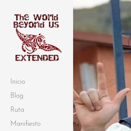
S
a
l
t
a
r
a
l
c
o
Extended
THE WORLD
n
BEYOND US
t
Inicio
e
n
Blog
i
d
Ruta
o
Manifiesto