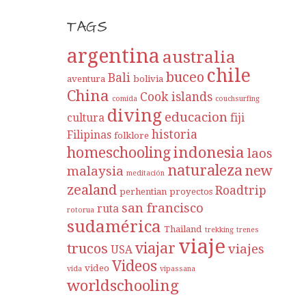
TAGS
argentina
australia
chile
buceo
Bali
aventura
bolivia
China
Cook islands
comida
couchsurfing
diving
educacion
cultura
fiji
historia
Filipinas
folklore
indonesia
homeschooling
laos
naturaleza
new
malaysia
meditación
zealand
Roadtrip
perhentian
proyectos
san francisco
ruta
rotorua
sudamérica
Thailand
trekking
trenes
viaje
viajar
trucos
viajes
USA
Videos
video
vida
vipassana
worldschooling