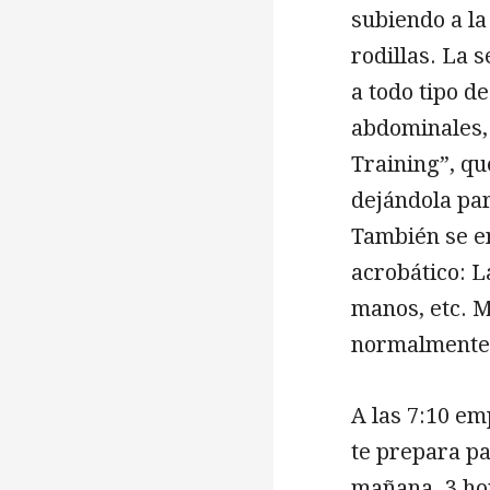
subiendo a la
rodillas. La 
a todo tipo de
abdominales,
Training”, qu
dejándola par
También se e
acrobático: L
manos, etc. 
normalmente 
A las 7:10 em
te prepara pa
mañana. 3 ho