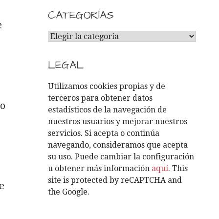
CATEGORÍAS
e
C
A
T
LEGAL
E
G
Utilizamos cookies propias y de
O
terceros para obtener datos
po
R
estadísticos de la navegación de
Í
nuestros usuarios y mejorar nuestros
A
servicios. Si acepta o continúa
S
navegando, consideramos que acepta
su uso. Puede cambiar la configuración
u obtener más información
aquí
. This
site is protected by reCAPTCHA and
e
the Google.