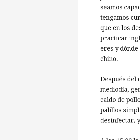
seamos capace
tengamos curi
que en los de
practicar ing
eres y dónde
chino.
Después del 
mediodía, ge
caldo de pol
palillos simp
desinfectar, 