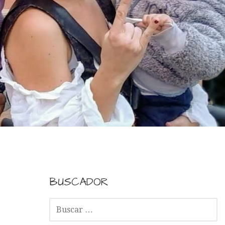
BUSCADOR
B
U