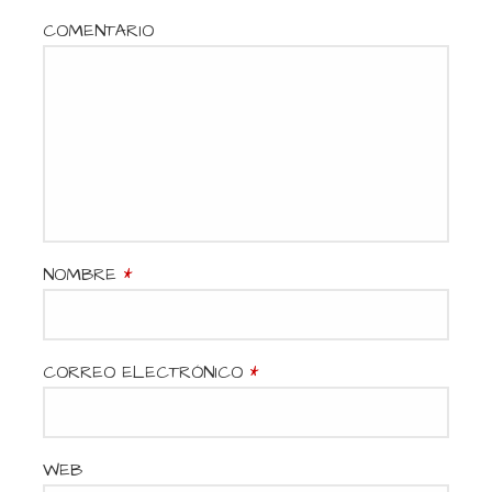
a
COMENTARIO
c
i
ó
n
d
NOMBRE
*
e
e
CORREO ELECTRÓNICO
*
n
t
WEB