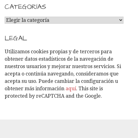
CATEGORÍAS
C
A
T
LEGAL
E
G
Utilizamos cookies propias y de terceros para
O
obtener datos estadísticos de la navegación de
R
nuestros usuarios y mejorar nuestros servicios. Si
Í
acepta o continúa navegando, consideramos que
A
acepta su uso. Puede cambiar la configuración u
S
obtener más información
aquí
. This site is
protected by reCAPTCHA and the Google.