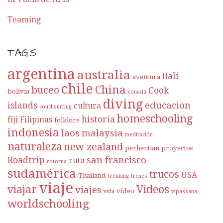
Teaming
TAGS
argentina
australia
Bali
aventura
chile
China
buceo
Cook
bolivia
comida
diving
educacion
islands
cultura
couchsurfing
homeschooling
historia
fiji
Filipinas
folklore
indonesia
laos
malaysia
meditación
naturaleza
new zealand
perhentian
proyectos
san francisco
Roadtrip
ruta
rotorua
sudamérica
trucos
USA
Thailand
trekking
trenes
viaje
viajar
Videos
viajes
video
vida
vipassana
worldschooling