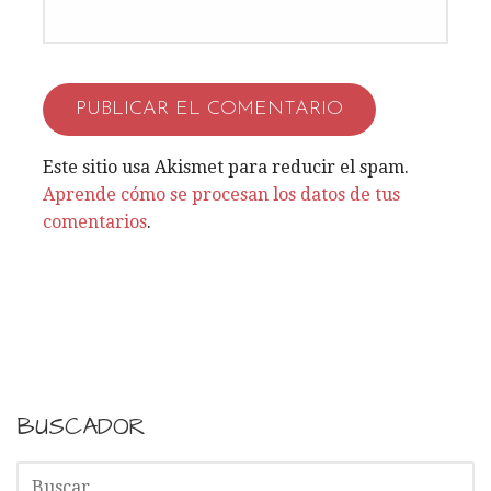
r
a
d
a
Este sitio usa Akismet para reducir el spam.
Aprende cómo se procesan los datos de tus
s
comentarios
.
BUSCADOR
B