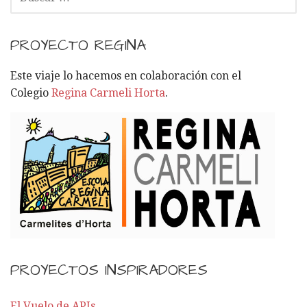
U
S
C
PROYECTO REGINA
A
R
Este viaje lo hacemos en colaboración con el
:
Colegio
Regina Carmeli Horta
.
PROYECTOS INSPIRADORES
El Vuelo de APIs