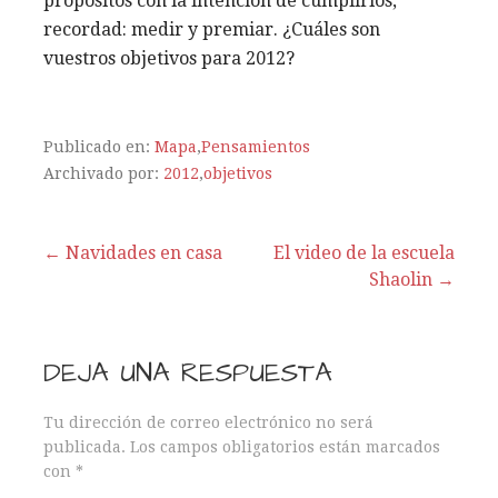
propósitos con la intención de cumplirlos,
recordad: medir y premiar. ¿Cuáles son
vuestros objetivos para 2012?
Publicado en:
Mapa
,
Pensamientos
Archivado por:
2012
,
objetivos
← Navidades en casa
El video de la escuela
Shaolin →
N
a
DEJA UNA RESPUESTA
v
Tu dirección de correo electrónico no será
e
publicada.
Los campos obligatorios están marcados
con
*
g