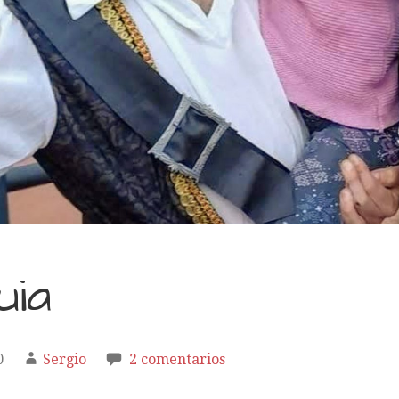
uia
0
Sergio
2 comentarios