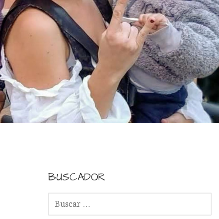
BUSCADOR
B
U