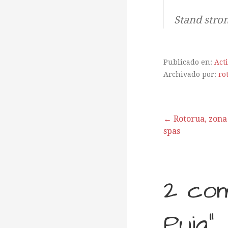
Stand stron
Publicado en:
Act
Archivado por:
ro
← Rotorua, zona 
spas
N
a
2 co
v
Puia”