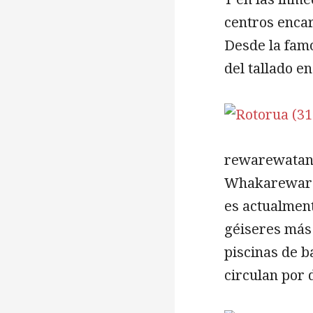
centros encar
Desde la famo
del tallado e
rewarewatan
Whakareware,
es actualment
géiseres más 
piscinas de 
circulan por 