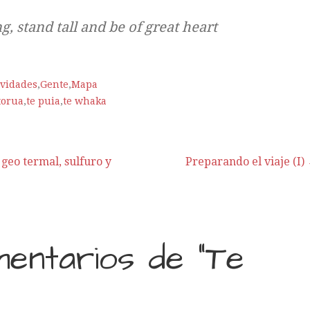
g, stand tall and be of great heart
ividades
,
Gente
,
Mapa
torua
,
te puia
,
te whaka
geo termal, sulfuro y
Preparando el viaje (I)
mentarios de
“Te