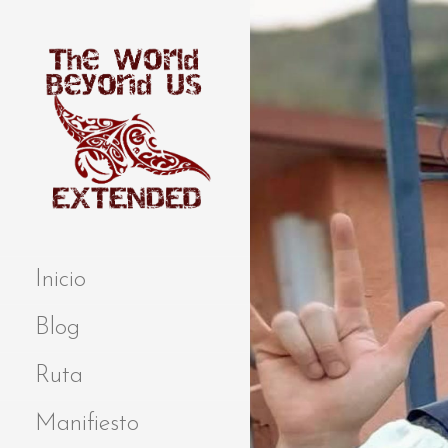
S
a
l
t
a
r
a
l
c
o
Extended
THE WORLD
n
BEYOND US
t
Inicio
e
n
Blog
i
d
Ruta
o
Manifiesto