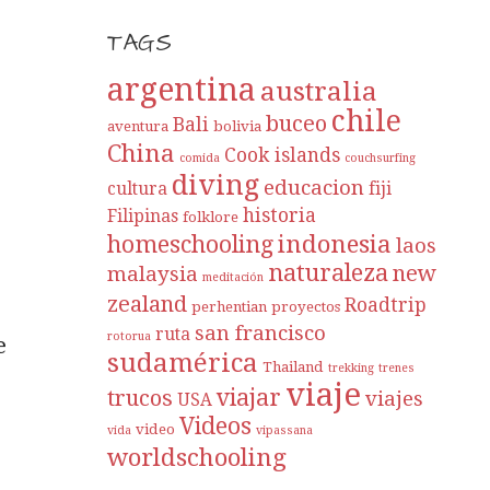
TAGS
argentina
australia
chile
buceo
Bali
aventura
bolivia
China
Cook islands
comida
couchsurfing
diving
educacion
cultura
fiji
historia
Filipinas
folklore
indonesia
homeschooling
laos
naturaleza
new
malaysia
meditación
zealand
Roadtrip
perhentian
proyectos
san francisco
ruta
rotorua
e
sudamérica
Thailand
trekking
trenes
viaje
viajar
trucos
viajes
USA
Videos
video
vida
vipassana
worldschooling