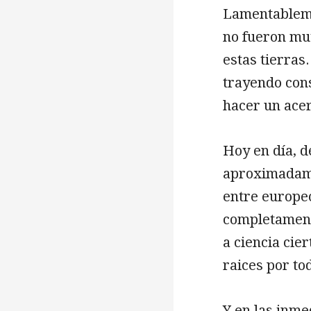
Lamentableme
no fueron muy
estas tierras
trayendo cons
hacer un ace
Hoy en día, d
aproximadame
entre europeo
completamente
a ciencia cie
raices por to
Y en las inme