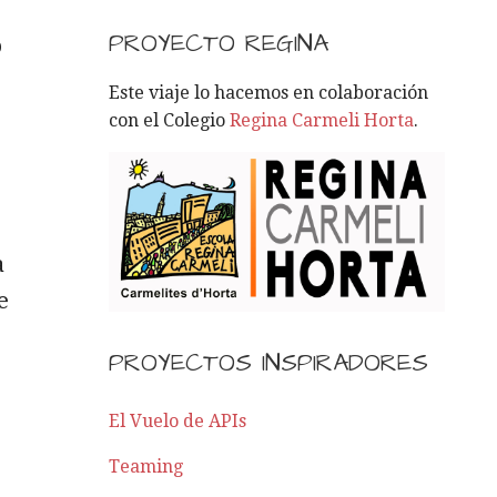
S
C
PROYECTO REGINA
o
A
R
Este viaje lo hacemos en colaboración
:
con el Colegio
Regina Carmeli Horta
.
a
e
PROYECTOS INSPIRADORES
El Vuelo de APIs
Teaming