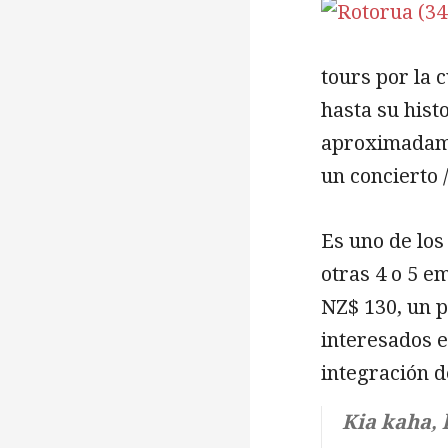
tours por la 
hasta su hist
aproximadame
un concierto /
Es uno de los
otras 4 o 5 e
NZ$ 130, un p
interesados e
integración d
Kia kaha, 