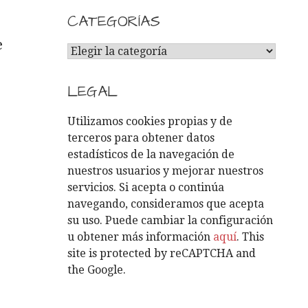
CATEGORÍAS
e
C
A
T
LEGAL
E
G
Utilizamos cookies propias y de
O
terceros para obtener datos
R
estadísticos de la navegación de
Í
nuestros usuarios y mejorar nuestros
A
servicios. Si acepta o continúa
S
navegando, consideramos que acepta
su uso. Puede cambiar la configuración
u obtener más información
aquí
. This
site is protected by reCAPTCHA and
the Google.