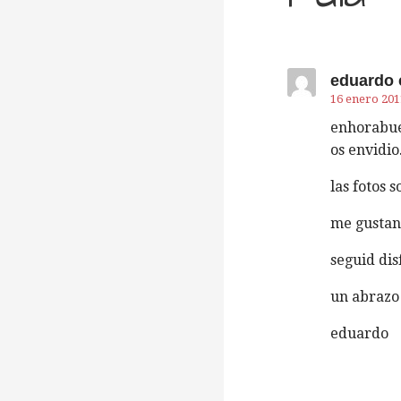
e
g
eduardo 
16 enero 2011
enhorabuen
a
os envidio
las fotos 
c
me gustan 
i
seguid dis
un abrazo 
ó
eduardo
n