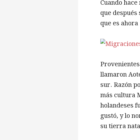
Cuando hace m
que después 
que es ahora 
Provenientes 
llamaron Aotea
sur. Razón po
más cultura M
holandeses f
gustó, y lo 
su tierra nata