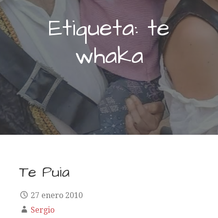
Etiqueta: te
whaka
Te Puia
27 enero 2010
Sergio