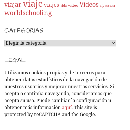
viaje
viajar
Videos
viajes
video
vida
vipassana
worldschooling
CATEGORÍAS
C
A
T
LEGAL
E
G
Utilizamos cookies propias y de terceros para
O
obtener datos estadísticos de la navegación de
R
nuestros usuarios y mejorar nuestros servicios. Si
Í
acepta o continúa navegando, consideramos que
A
acepta su uso. Puede cambiar la configuración u
S
obtener más información
aquí
. This site is
protected by reCAPTCHA and the Google.