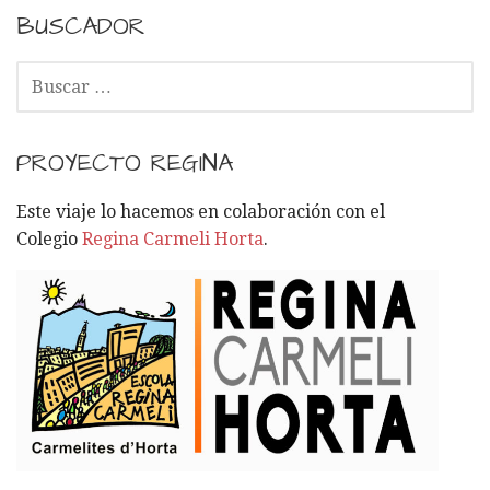
BUSCADOR
B
U
S
C
PROYECTO REGINA
A
R
Este viaje lo hacemos en colaboración con el
:
Colegio
Regina Carmeli Horta
.