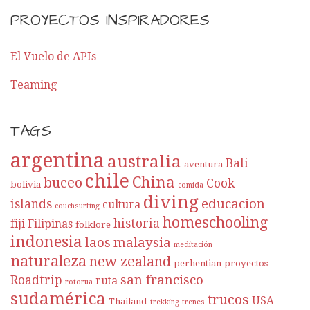
PROYECTOS INSPIRADORES
El Vuelo de APIs
Teaming
TAGS
argentina
australia
Bali
aventura
chile
China
buceo
Cook
bolivia
comida
diving
educacion
islands
cultura
couchsurfing
homeschooling
historia
fiji
Filipinas
folklore
indonesia
laos
malaysia
meditación
naturaleza
new zealand
perhentian
proyectos
san francisco
Roadtrip
ruta
rotorua
sudamérica
trucos
USA
Thailand
trekking
trenes