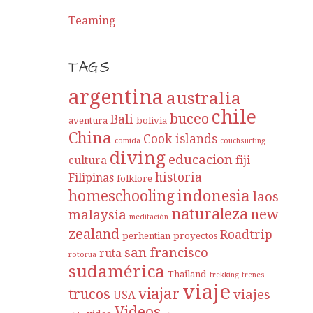
Teaming
TAGS
argentina
australia
chile
buceo
Bali
aventura
bolivia
China
Cook islands
comida
couchsurfing
diving
educacion
cultura
fiji
historia
Filipinas
folklore
indonesia
homeschooling
laos
naturaleza
new
malaysia
meditación
zealand
Roadtrip
perhentian
proyectos
san francisco
ruta
rotorua
sudamérica
Thailand
trekking
trenes
viaje
viajar
trucos
viajes
USA
Videos