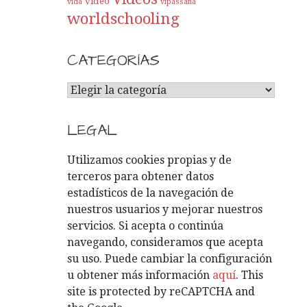
video
vida
vipassana
worldschooling
CATEGORÍAS
C
A
T
LEGAL
E
G
Utilizamos cookies propias y de
O
terceros para obtener datos
R
estadísticos de la navegación de
Í
nuestros usuarios y mejorar nuestros
A
servicios. Si acepta o continúa
S
navegando, consideramos que acepta
su uso. Puede cambiar la configuración
u obtener más información
aquí
. This
site is protected by reCAPTCHA and