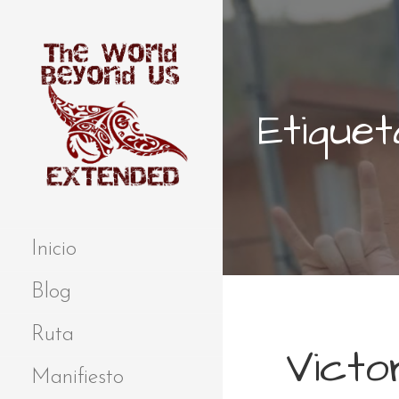
S
a
l
t
a
Etiquet
r
a
l
c
o
Extended
THE WORLD
n
BEYOND US
t
Inicio
e
n
Blog
i
d
Ruta
Victor
o
Manifiesto