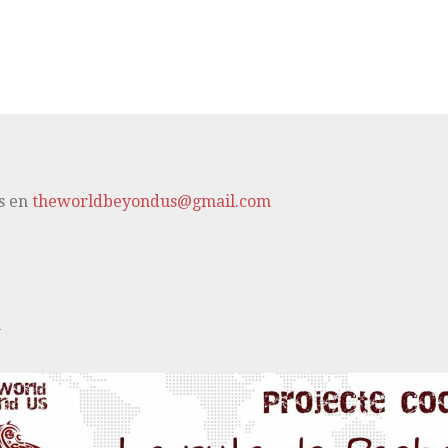
s en
theworldbeyondus@gmail.com
m