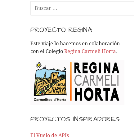
B
U
S
C
PROYECTO REGINA
A
R
Este viaje lo hacemos en colaboración
:
con el Colegio
Regina Carmeli Horta
.
PROYECTOS INSPIRADORES
El Vuelo de APIs