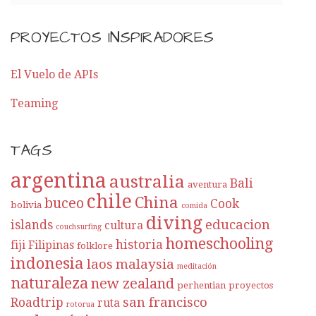
PROYECTOS INSPIRADORES
El Vuelo de APIs
Teaming
TAGS
argentina
australia
Bali
aventura
chile
China
buceo
Cook
bolivia
comida
diving
educacion
islands
cultura
couchsurfing
homeschooling
historia
fiji
Filipinas
folklore
indonesia
laos
malaysia
meditación
naturaleza
new zealand
perhentian
proyectos
san francisco
Roadtrip
ruta
rotorua