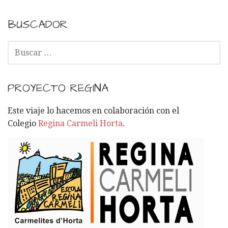
BUSCADOR
B
U
S
C
PROYECTO REGINA
A
R
Este viaje lo hacemos en colaboración con el
:
Colegio
Regina Carmeli Horta
.