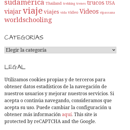
sudamérica
trucos
USA
Thailand
trekking
trenes
viaje
viajar
Videos
viajes
video
vida
vipassana
worldschooling
CATEGORÍAS
C
A
T
LEGAL
E
G
Utilizamos cookies propias y de terceros para
O
obtener datos estadísticos de la navegación de
R
nuestros usuarios y mejorar nuestros servicios. Si
Í
acepta o continúa navegando, consideramos que
A
acepta su uso. Puede cambiar la configuración u
S
obtener más información
aquí
. This site is
protected by reCAPTCHA and the Google.