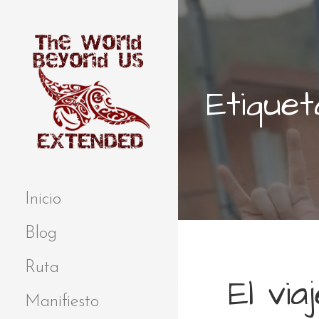
S
a
l
t
a
Etiquet
r
a
l
c
o
Extended
THE WORLD
n
BEYOND US
t
Inicio
e
n
Blog
i
d
Ruta
El vi
o
Manifiesto