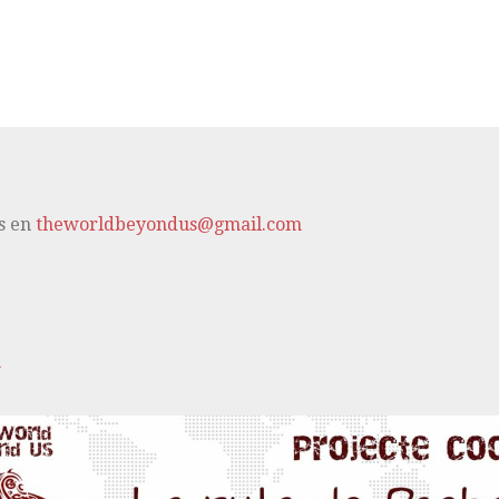
s en
theworldbeyondus@gmail.com
m