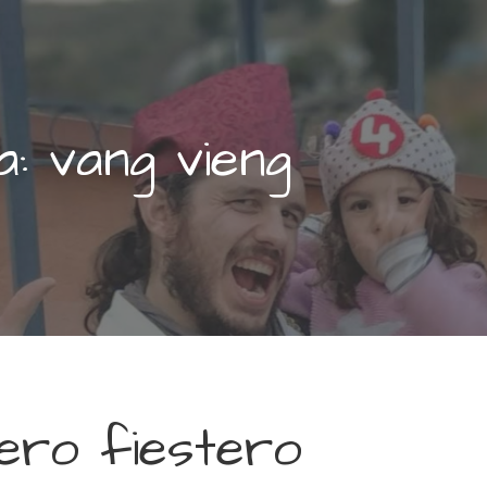
a: vang vieng
ajero fiestero