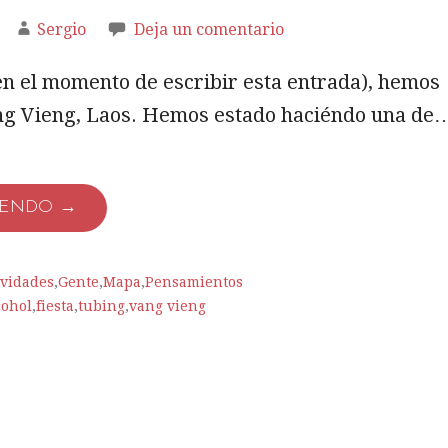
Sergio
Deja un comentario
en el momento de escribir esta entrada), hemos
ng Vieng, Laos. Hemos estado haciéndo una de
YENDO →
ividades
,
Gente
,
Mapa
,
Pensamientos
cohol
,
fiesta
,
tubing
,
vang vieng