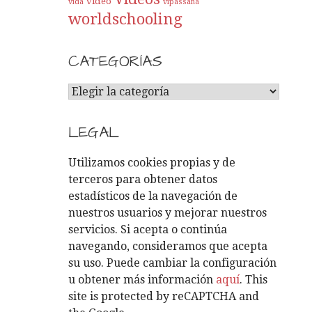
video
vida
vipassana
worldschooling
CATEGORÍAS
C
A
T
LEGAL
E
G
Utilizamos cookies propias y de
O
terceros para obtener datos
R
estadísticos de la navegación de
Í
nuestros usuarios y mejorar nuestros
A
servicios. Si acepta o continúa
S
navegando, consideramos que acepta
su uso. Puede cambiar la configuración
u obtener más información
aquí
. This
site is protected by reCAPTCHA and