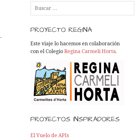
B
U
S
C
PROYECTO REGINA
A
…
R
Este viaje lo hacemos en colaboración
:
con el Colegio
Regina Carmeli Horta
.
PROYECTOS INSPIRADORES
El Vuelo de APIs