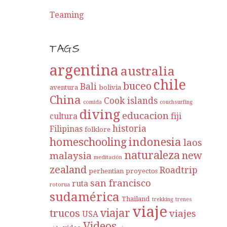
Teaming
TAGS
argentina
australia
chile
buceo
Bali
aventura
bolivia
China
Cook islands
comida
couchsurfing
diving
educacion
cultura
fiji
historia
Filipinas
folklore
indonesia
homeschooling
laos
naturaleza
new
malaysia
meditación
zealand
Roadtrip
perhentian
proyectos
san francisco
ruta
rotorua
sudamérica
Thailand
trekking
trenes
viaje
viajar
trucos
viajes
USA
Videos