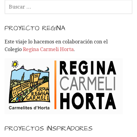
B
U
S
C
PROYECTO REGINA
A
R
Este viaje lo hacemos en colaboración con el
:
Colegio
Regina Carmeli Horta
.
PROYECTOS INSPIRADORES