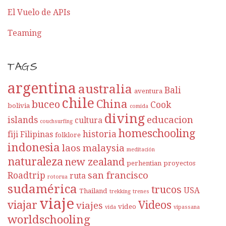
El Vuelo de APIs
Teaming
TAGS
argentina
australia
Bali
aventura
chile
China
buceo
Cook
bolivia
comida
diving
educacion
islands
cultura
couchsurfing
homeschooling
historia
fiji
Filipinas
folklore
indonesia
laos
malaysia
meditación
naturaleza
new zealand
perhentian
proyectos
san francisco
Roadtrip
ruta
rotorua
sudamérica
trucos
USA
Thailand
trekking
trenes
viaje
viajar
Videos
viajes
video
vida
vipassana
worldschooling