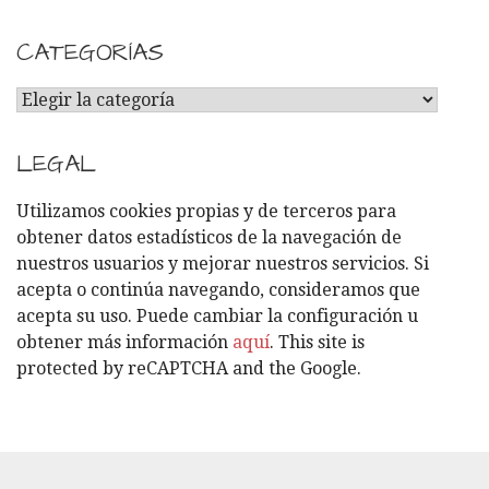
CATEGORÍAS
C
A
T
LEGAL
E
G
Utilizamos cookies propias y de terceros para
O
obtener datos estadísticos de la navegación de
R
nuestros usuarios y mejorar nuestros servicios. Si
Í
acepta o continúa navegando, consideramos que
A
acepta su uso. Puede cambiar la configuración u
S
obtener más información
aquí
. This site is
protected by reCAPTCHA and the Google.