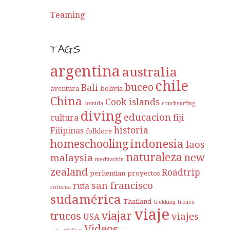
Teaming
TAGS
argentina
australia
chile
buceo
Bali
aventura
bolivia
China
Cook islands
comida
couchsurfing
diving
educacion
cultura
fiji
historia
Filipinas
folklore
indonesia
homeschooling
laos
naturaleza
new
malaysia
meditación
zealand
Roadtrip
perhentian
proyectos
san francisco
ruta
rotorua
sudamérica
Thailand
trekking
trenes
viaje
viajar
trucos
viajes
USA
Videos