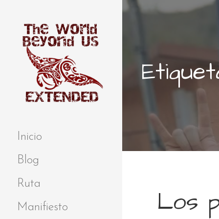
S
a
l
t
a
Etiquet
r
a
l
c
o
Extended
THE WORLD
n
BEYOND US
t
Inicio
e
n
Blog
i
d
Ruta
Los 
o
Manifiesto