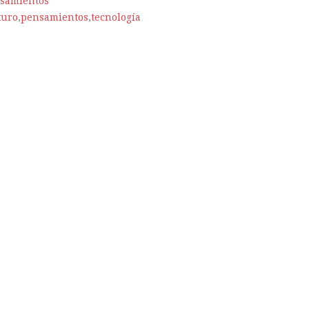
samientos
turo
,
pensamientos
,
tecnología