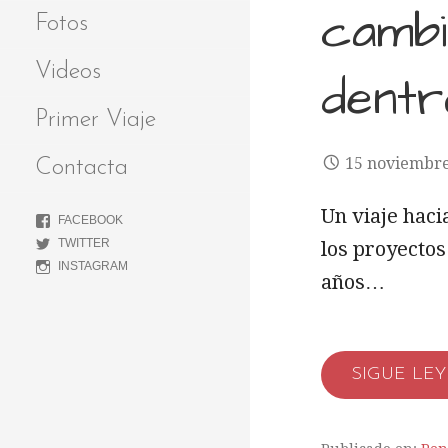
cambi
Fotos
Videos
dentr
Primer Viaje
15 noviembr
Contacta
Un viaje haci
FACEBOOK
TWITTER
los proyecto
INSTAGRAM
años…
SIGUE LE