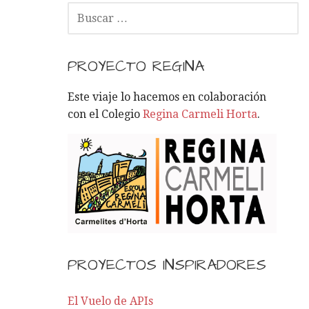
B
U
S
C
PROYECTO REGINA
A
R
Este viaje lo hacemos en colaboración
:
con el Colegio
Regina Carmeli Horta
.
PROYECTOS INSPIRADORES
El Vuelo de APIs