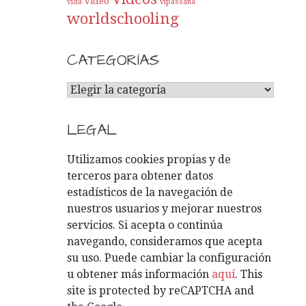
video
vida
vipassana
worldschooling
CATEGORÍAS
C
A
T
LEGAL
E
G
Utilizamos cookies propias y de
O
terceros para obtener datos
R
estadísticos de la navegación de
Í
nuestros usuarios y mejorar nuestros
A
servicios. Si acepta o continúa
S
navegando, consideramos que acepta
su uso. Puede cambiar la configuración
u obtener más información
aquí
. This
site is protected by reCAPTCHA and