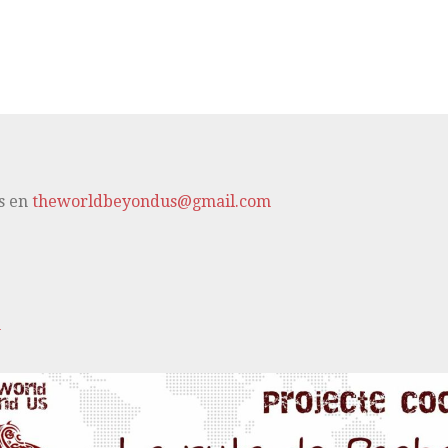
s en
theworldbeyondus@gmail.com
m