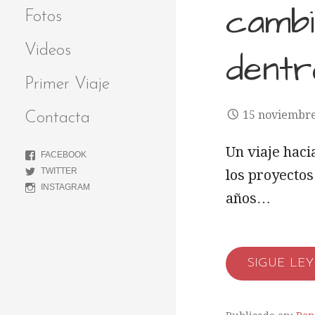
cambi
Fotos
Videos
dentr
Primer Viaje
15 noviembr
Contacta
Un viaje haci
FACEBOOK
TWITTER
los proyecto
INSTAGRAM
años…
SIGUE LE