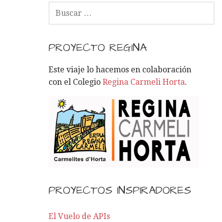
B
U
S
C
PROYECTO REGINA
A
R
Este viaje lo hacemos en colaboración
:
con el Colegio
Regina Carmeli Horta
.
PROYECTOS INSPIRADORES
El Vuelo de APIs