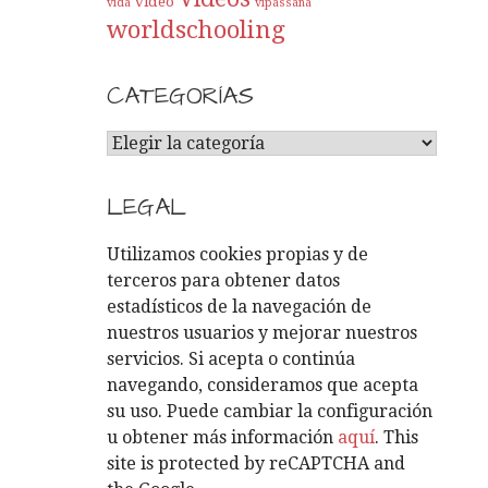
video
vida
vipassana
worldschooling
CATEGORÍAS
C
A
T
LEGAL
E
G
Utilizamos cookies propias y de
O
terceros para obtener datos
R
estadísticos de la navegación de
Í
nuestros usuarios y mejorar nuestros
A
servicios. Si acepta o continúa
S
navegando, consideramos que acepta
su uso. Puede cambiar la configuración
u obtener más información
aquí
. This
site is protected by reCAPTCHA and