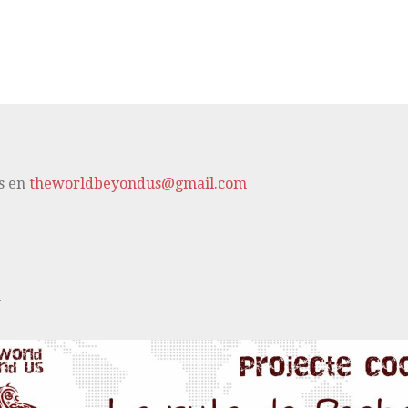
s en
theworldbeyondus@gmail.com
m