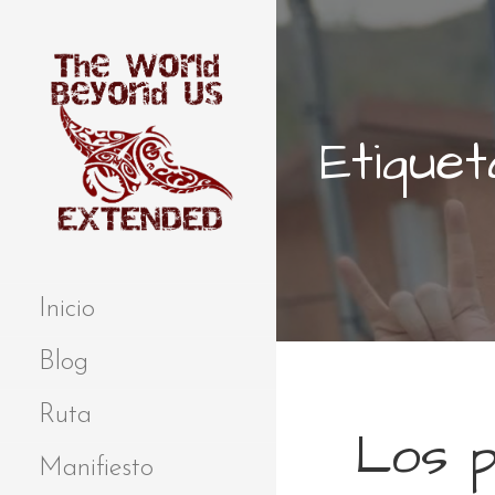
S
a
l
t
a
Etiquet
r
a
l
c
o
Extended
THE WORLD
n
BEYOND US
t
Inicio
e
n
Blog
i
d
Ruta
Los 
o
Manifiesto