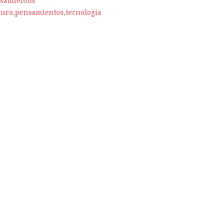
samientos
turo
,
pensamientos
,
tecnología