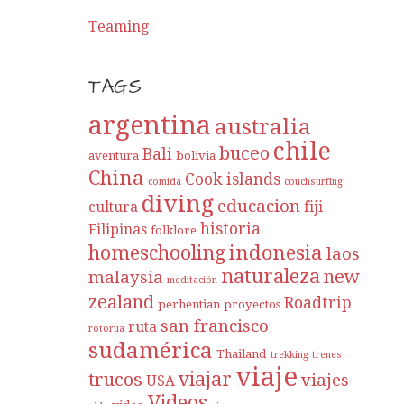
Teaming
TAGS
argentina
australia
chile
buceo
Bali
aventura
bolivia
China
Cook islands
comida
couchsurfing
diving
educacion
cultura
fiji
historia
Filipinas
folklore
indonesia
homeschooling
laos
naturaleza
new
malaysia
meditación
zealand
Roadtrip
perhentian
proyectos
san francisco
ruta
rotorua
sudamérica
Thailand
trekking
trenes
viaje
viajar
trucos
viajes
USA
Videos